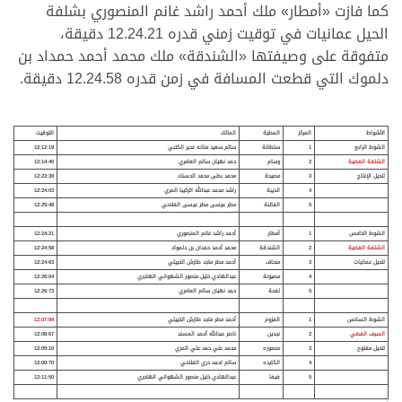
كما فازت «أمطار» ملك أحمد راشد غانم المنصوري بشلفة
الحيل عمانيات في توقيت زمني قدره 12.24.21 دقيقة،
متفوقة على وصيفتها «الشندقة» ملك محمد أحمد حمداد بن
دلموك التي قطعت المسافة في زمن قدره 12.24.58 دقيقة.
الأشواط
المركز
المطية
المالك
التوقيت
الشوط الرابع
1
سلطانة
سالم سعيد منانه غدير الكتبي
12:12:19
الشلفة الفضية
2
وسام
حمد نهيان سالم العامري
12:14:40
للحيل الإنتاج
3
مصيحة
محمد بطى محمد الحسناء
12:23:39
4
الذيبة
راشد محمد عبدالله الزكيبا المري
12:24:03
5
الفاتنة
مطر عيسى مطر عيسى الفلاحي
12:25:48
الشوط الخامس
1
أمطار
أحمد راشد غانم المنصوري
12:24:21
الشلفة الفضية
2
الشندقة
محمد أحمد حمدان بن دلموك
12:24:58
للحيل عمانيات
3
منحاف
أحمد مطر ماجد طارش الخييلي
12:24:63
4
مصيونة
عبدالهادي خليل منصور الشهواني الهاجري
12:26:04
5
لفحة
حمد نهيان سالم العامري
12:26:73
الشوط السادس
1
العزوم
أحمد مطر ماجد طارش الخييلي
12:07:94
السيف الفضي
2
نجدين
ناصر عبدالله أحمد المسند
12:08:67
للحيل مفتوح
3
منصوره
محمد علي حمد علي المري
12:09:10
4
الكايده
سالم احمد دري الفلاحي
12:09:70
5
فيفا
عبدالهادي خليل منصور الشهواني الهاجري
12:11:50
>