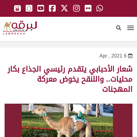
To
6 Apr , 2021
شعار الأحبابي يتقدم رئيسي الجذاع بكار
محليات.. واللنقح يخوض معركة
المهجنات