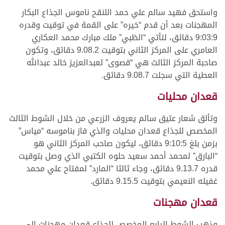
واستحق فهيد سالم علي حمد اللنقح ناموس الجذاع البكار
المهجنات بعد أن قدم “خيره” على القمة في توقيت وقدره
9:03:9 دقائق، لتأتي “الظبي” ملك مبارك محمد العكاري
العامري على المركز الثاني بتوقيت 9.08.2 دقائق، وتكون
صاحبة المركز الثالث هي “قصوى” لعبدالعزيز خالد عبدالله
العطية التي سجلت 9.08.7 دقائق.
قعدان محليات
وتألق شعار عتيق سالم يعروف الزرعي من خلال الشوط الثالث
المخصص للجذاع قعدان محليات والذي فاز بناموسه “مياس”
بزمن بلغ 9:10:5 دقائق، ليكون صاحب المركز الثاني هو
“البارق” لمحمد أحمد سعيد حلوه الكتبي الذي وصل بتوقيت
قدره 9.13.7 دقائق، وجاء ثالثا “المارد” لمفتاح علي محمد
غفيله النعيمي بتوقيت 9.15.5 دقائق.
قعدان مهجنات
وذهب الشوط الرابع المخصص للجذاع قعدان مهجنات إلى