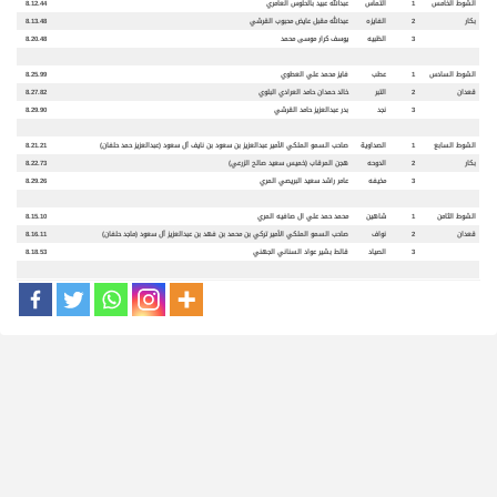
الشوط الخامس
1
التماس
عبدالله عبيد بالحلوس العامري
8.12.44
بكار
2
الفايزه
عبدالله مقبل عايض محبوب القرشي
8.13.48
3
الظبيه
يوسف كرار موسى محمد
8.20.48
الشوط السادس
1
عطب
فايز محمد علي العطوي
8.25.99
قعدان
2
التبر
خالد حمدان حامد العرادي البلوي
8.27.82
3
نجد
بدر عبدالعزيز حامد القرشي
8.29.90
الشوط السابع
1
الصداوية
صاحب السمو الملكي الأمير عبدالعزيز بن سعود بن نايف آل سعود (عبدالعزيز حمد حلفان)
8.21.21
بكار
2
الدوحه
هجن المرقاب (خميس سعيد صالح الزرعي)
8.22.73
3
مخيفه
عامر راشد سعيد البريصي المري
8.29.26
الشوط الثامن
1
شاهين
محمد حمد علي ال صافيه المري
8.15.10
قعدان
2
نواف
صاحب السمو الملكي الأمير تركي بن محمد بن فهد بن عبدالعزيز آل سعود (ماجد حلفان)
8.16.11
3
الصياد
قالط بشير عواد السناني الجهني
8.18.53