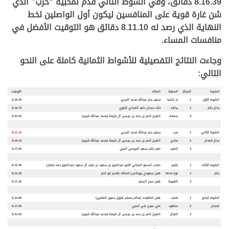
8.16.39 دقائق، وفي الشوط الثاني قدم لمحبيه “حرب” الذي
شن غارة قوية على المنافسين ليكون أول الواصلين لخط
النهاية الذي رصد له 8.11.10 دقائق هو التوقيت الأفضل في
منافسات المساء.
وجاءت النتائج التفصيلية للأشواط الثمانية كاملة على النحو
التالي:
الشوط
المراكز
المطية
المالك
التوقيت
الشوط الأول
1
ند الشبا
سعيد جابر عبدالله محمد الحربي
8.16.39
جذاع بكار
2
براقه
خالد حمدان حامد العرادي البلوي
8.16.73
3
سعفه
الشيخ ناصر بن حمد بن عيسى آل خليفة (محمد عبدالله شريم)
8.23.02
الشوط الثاني
1
حرب
سعيد جابر عبدالله محمد الحربي
8.11.10
جذاع قعدان
2
منادي
الشيخ ناصر بن حمد بن عيسى آل خليفة (محمد عبدالله شريم)
8.16.13
3
العنيد
عامر راشد سعيد البريصي المري
8.17.05
الشوط الثالث
1
غنايم
صاحب السمو الملكي الأمير عبدالعزيز بن سعود بن نايف آل سعود (عبدالعزيز حمد حلفان)
8.12.45
بكار
2
نورا
Nora
هجن سعودي برونكس| للمالك قاسم ابو ناصر
8.14.29
3
الهبيبة
هجن سيح السلم
8.17.32
الشوط الرابع
1
متعب
هجن الطايلات (سالم مسلم قنزول حمرور العامري)
8.14.89
قعدان
2
صاهود
علي صبيح علي المري
8.17.09
3
الغزال
الشيخ ناصر بن حمد بن عيسى آل خليفة (محمد عبدالله شريم)
8.21.63