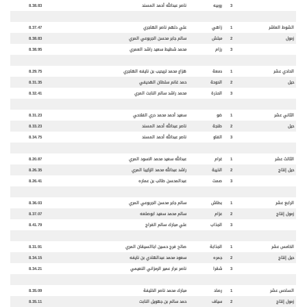
3
روبيه
ناصر عبدالله أحمد المسند
8.38.83
الشوط العاشر
1
زاهي
علي دلهم ناصر الهاجري
8.37.47
زمول
2
مبلش
سالم جابر محسن الجربوعي المري
8.38.83
3
رزام
محمد شطيط سعيد راشد العمري
8.38.95
الحادي عشر
1
دمعة
هزاع محمد تريحيب بن نايفه الهاجري
8.29.75
حيل
2
الدوحة
حمد غانم سلطان الهديفي
8.31.35
3
الحذرة
محمد راشد سالم النابت المري
8.32.41
الثاني عشر
1
ضو
سعيد أحمد محمد دري الفلاحي
8.31.23
حيل
2
طنجة
ناصر عبدالله أحمد المسند
8.33.23
3
الفاو
ناصر عبدالله أحمد المسند
8.34.75
الثالث عشر
1
غرام
عبدالله سعيد محمد الاسود المري
8.20.87
حيل إنتاج
2
الذيبة
راشد عبدالله محمد الزكيبا المري
8.26.35
3
صمت
عبدالمحسن طالب بن عماره
8.26.41
الرابع عشر
1
بطاش
سالم جابر محسن الجربوعي المري
8.36.03
زمول إنتاج
2
عزام
سالم محمد سعيد ابوصلعه
8.37.07
3
الجذاب
علي مبارك سالم الفراج
8.41.79
الخامس عشر
1
الجذابة
صالح فرج حسين اباالسيقان المري
8.31.91
حيل إنتاج
2
جمره
سعود محمد عبدالهادي بن نايفه
8.34.15
3
شقرا
ناصر عرار عمير الرمزاني النعيمي
8.34.21
السادس عشر
1
رصاد
مبارك محمد ناصر الخليفة
8.35.09
زمول إنتاج
2
سياف
حمد سالم بن جهويل النابت
8.35.11