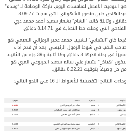
هو التوقيت الأفضل لمنافسات اليوم، تاركة الوصافة لـ “وسام”
عبدالهادي خليل منصور الشهواني التي سجلت 8.09.77
دقائق، وثالثة كانت “الشام” بشعار سعيد أحمد محمد دري
الفلاحي التي وصلت خط النهاية في 8.14.71 دقائق.
فيما كان “الشبابي” لـشبيب محمد عمير الرمزاني النعيمي هو
صاحب اللقب في شوط الزمول الرئيسي، بعد أن قدم أداء
مميزاً في رحلة قدرها 8 دقائق و19 ثانية و39 جزء من الثانية،
ليكون “هياض” بشعار علي سالم سعيد الجربوعي المري هو
من حل وصيفاً بتوقيت 8.22.21 دقائق.
وجاءت النتائج التفصيلية للأشواط الـ 16 على النحو التالي:
الشوط
المطية
المالك
التوقيت
الشوط الأول
1
سلام
سالم جابر الجربوعي المري
8.05.21
حيل مفتوح
2
وسام
عبدالهادي خليل منصور الشهواني
8.09.77
رئيسي
3
الشام
سعيد أحمد دري الفلاحي
8.14.71
الشوط الثاني
1
الشبابي
شبيب محمد عمير الرمزاني النعيمي
8.19.39
زمول مفتوح
2
هياض
علي سالم سعيد الجربوعي المري
8.22.21