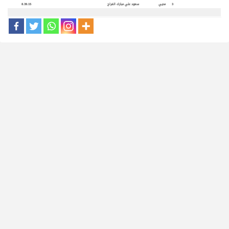
3
محيي
سعود علي مبارك الفراج
8.39.15