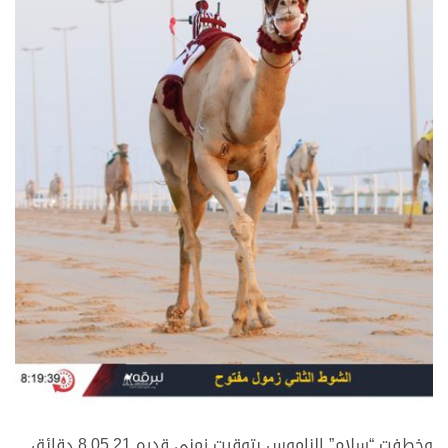
وخطفت “سلام” الناموس بتوقيت زمني قدره 8.05.21 دقائق