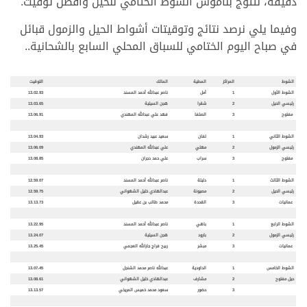
دقيقة، لتتوج بناموس الشوط الختامي للحيل وأفضل توقيت.
وفيما يلي نرصد نتائج وتوقيتات أشواط الحيل والزمول قبائل
في صباح اليوم الختامي للسباق المحلي السابع بالشحانية..
الشوط
المراكز
المطية
المالك
التوقيت
الشوط الأول
1
أمل
ناصر عبدالله أحمد المسند
13.02.93
رئيسي الحيل
2
شقرا
هجن السيلية
13.03.65
مفتوح
3
الصلفا
فهد علي عبدالله المهندي
13.06.91
الشوط الثاني
1
لفان
سعيد عبيد رشدان
13.04.93
رئيسي الزمول
2
مهلي
علي عبدالله المهندي
13.06.09
مفتوح
3
سراب
علي حمد دجران
13.08.85
الشوط الثالث
1
دليل
ة
ناصر عبدالله أحمد المسند
12.59.07
رئيسي الحيل
2
مصيون
ة
عبدالهادي خليل الشهواني
12.59.75
عمانيات
3
القحد
ة
محمد طالب بن عقيل
13.13.73
الشوط الرابع
1
باهي
ناصر عبدالله أحمد المسند
13.22.95
رئيسي الزمول
2
بارود
هجن السيلية
13.24.07
عمانيات
3
مبشر
ربيح فراج جارالله العجمي
13.25.45
الشوط الخامس
1
الداودية
عبدالله ناصر محمد الشنجل
13.07،45
حيل مفتوح
2
مشارف
عبدالهادي خليل الشهواني
13.08.61
3
حضور
سعود محمد خميس المريخي
13.13.57