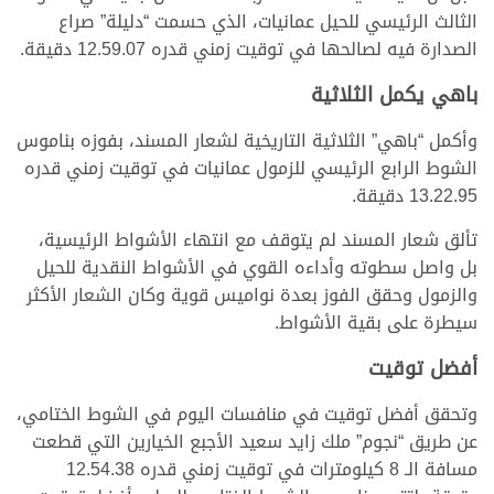
الثالث الرئيسي للحيل عمانيات، الذي حسمت “دليلة” صراع
الصدارة فيه لصالحها في توقيت زمني قدره 12.59.07 دقيقة.
باهي يكمل الثلاثية
وأكمل “باهي” الثلاثية التاريخية لشعار المسند، بفوزه بناموس
الشوط الرابع الرئيسي للزمول عمانيات في توقيت زمني قدره
13.22.95 دقيقة.
تألق شعار المسند لم يتوقف مع انتهاء الأشواط الرئيسية،
بل واصل سطوته وأداءه القوي في الأشواط النقدية للحيل
والزمول وحقق الفوز بعدة نواميس قوية وكان الشعار الأكثر
سيطرة على بقية الأشواط.
أفضل توقيت
وتحقق أفضل توقيت في منافسات اليوم في الشوط الختامي،
عن طريق “نجوم” ملك زايد سعيد الأجبع الخيارين التي قطعت
مسافة الـ 8 كيلومترات في توقيت زمني قدره 12.54.38