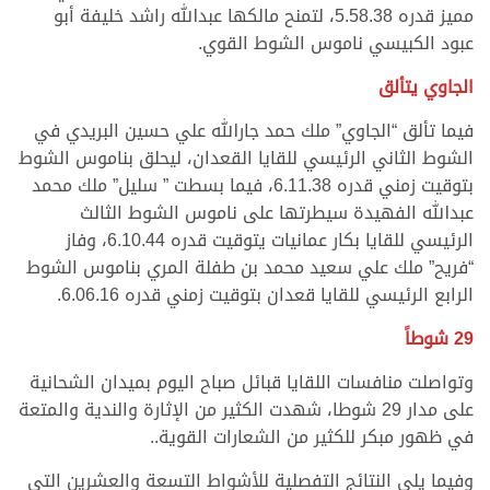
مميز قدره 5.58.38، لتمنح مالكها عبدالله راشد خليفة أبو
عبود الكبيسي ناموس الشوط القوي.
الجاوي يتألق
فيما تألق “الجاوي” ملك حمد جارالله علي حسين البريدي في
الشوط الثاني الرئيسي للقايا القعدان، ليحلق بناموس الشوط
بتوقيت زمني قدره 6.11.38، فيما بسطت ” سليل” ملك محمد
عبدالله الفهيدة سيطرتها على ناموس الشوط الثالث
الرئيسي للقايا بكار عمانيات يتوقيت قدره 6.10.44، وفاز
“فريح” ملك علي سعيد محمد بن طفلة المري بناموس الشوط
الرابع الرئيسي للقايا قعدان بتوقيت زمني قدره 6.06.16.
29 شوطاً
وتواصلت منافسات اللقايا قبائل صباح اليوم بميدان الشحانية
على مدار 29 شوطا، شهدت الكثير من الإثارة والندية والمتعة
في ظهور مبكر للكثير من الشعارات القوية..
وفيما يلي النتائج التفصلية للأشواط التسعة والعشرين التي