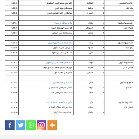
الرابع والعشرون
1
الحاكمة
راشد علي سعيد شفيع الفهيدة
6.05.66
بكار إنتاج
2
مرهبة
محمد علي قريع المري
6.05.68
3
الفايزة
عبدالهادي راشد الزبداني المري
6.09.02
الخامس والعشرون
1
بغداد
مبارك عبدالله بن سفران
6.04.54
قعدان إنتاج
2
السردال
هزاه حمد ابوشريدة المري
6.06.46
3
محطم
محمد جارالله علي البريدي
6.06.64
السادس والعشرون
1
بلشة
حمد جارالله علي حسين البريدي
6.09.16
بكار إنتاج
2
نسايم
حسن عبيد علي السناري
6.09.60
3
ضي
راشد علي سعيد بن شفيع
6.10.40
السابع والعشرون
1
الوعب
محمد سعيد محمد علي بن سفران
6.08.42
قعدان إنتاج
2
مخباط
هزاع عبدالهادي محمد مبارك بن نايفه
6.09.38
3
شاهين
هادي علي حفار المري
6.09.64
الثامن والعشرون
1
شقرا
مسفر علي عبيد السناري
6.02.92
بكار إنتاج
2
عزايم
سلطان نوار دخيل الله العتيبي
6.09.82
3
خيال
محمد فهد سالم دخيل الله
6.11.66
التاسع والعشرون
1
مثل
سالم عبدالله سعيد محمد البخيت
6.05.56
قعدان إنتاج
2
معزك
عبدالعزيز خالد عبدالله العطية
6.09.30
3
ظبيان
جبر جاسم ربيعه الكواري
6.09.54