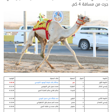
جرت من مسافة 4 كم.
الشوط
المركز
المطية
مالك المطية
التوقيت
الشوط الأول
1
صبر
عبدالله راشد خليفة أبوعبود الكبيسي
5.58.38
رئيسي البكار
2
الطيارة
محمد حسين علي الجربوعي
6.11.10
3
شديدة
سالم هادي سالم العذبة المري
6.13.20
الشوط الثاني
1
الجاوي
حمد جارالله علي حسين البريدي
6.11.38
رئيسي القعدان
2
مصدع
محمد ناصر مسفر خليل الشهواني
6.13.64
3
حضيض
طالب محمد بن طفله المري
6.15.02