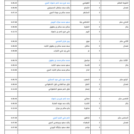
الشوط العاشر
1
الهيلعي
حمد فرج حمد ناصر دلموك المري
6.05.24
قعدان
2
الشجاع
راشد سعد سلطان المسيفري
6.06.96
3
المشهر
محمد سالم بن دوحة المري
6.07.14
الحادي عشر
1
الشاهي نية
سعيد محمد مبارك البريص
6.07.68
بكار
2
الفايزة
سالم حمد سالم بن جهويل
6.08.96
3
الريم
علي فرج ناصر بن دلموك
6.12.72
الثاني عشر
1
مروع
ربيح فراج العجمي
6.06.30
قعدان
2
عكاش
سعد محمد سالم بن جهويل النابت
6.08.00
3
عز
علي زيد علي الشراب
6.08.88
الثالث عشر
1
مراسيل
محمد سالم محمد بن جهويل
6.08.78
بكار
2
كلاسة
سعيد محمد سعيد النابت
6.09.24
3
انذار
سالم محمد سالم النابت المري
6.10.66
الرابع عشر
1
المعرب
محمد عبيد علي عبيد السناري
6.06.76
قعدان
2
الفايز
خليل عبدالهادي خليل الشهواني
6.08.64
3
إعصار
خليل ناصر منصور الشهواني
6.14.40
الخامس عشر
1
معالي
حمد ناصر فرج بن دلموك
6.08.46
بكار
2
النادرة
راشد حمد حبونه العذبة
6.09.30
3
مذخورة
جابر سالم بن جبران
6.12.04
السادس عشر
1
شاهين
ناصر علي النجم المري
6.07.28
قعدان
2
الجهجاه
راشد سعيد بو وضحى المري
6.07.80
3
مزاحم
فهد سعيد جارالله البريدي
6.07.98