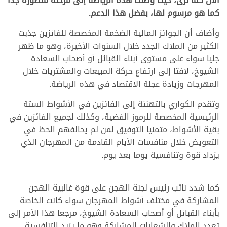
الآن كما نرى، حيث وصلت هذه الرياضة إلى مرحلة متطورة جدًا
كما هو مرسوم لها، بفضل هذا الدعم.
وأضاف أن الجوائز المالية الضخمة المخصصة للفائزين جذبت
الكثير من الملاك الجدد خلال السنوات الأخيرة، وهو ما ظهر
جليا سواء على مستوى أبناء القبائل أو أصحاب السعادة
الشيوخ، لافتا إلى ارتفاع حركة المبيعات والمشتريات خلال
المهرجات وزيادة عجلة الاقتصاد في هذه الرياضة.
وتقدم الكواري بالتهنئة إلى الفائزين في الأشواط الستة
الرئيسية المخصصة للرموز الفضية، وكذلك لجميع الفائزين في
بقية الأشواط، متمنيا التوفيق لمن لم يحالفهم الحظ في
التعويض خلال منافسات الأيام القادمة من المهرجان الذي
يزداد قوة وتنافسية يوما بعد يوم.
كما شدد نائب رئيس لجنة الهجن على قوة غالبية الهجن
المشاركة في مختلف أشواط المهرجان سواء كانت الخاصة
بأبناء القبائل أو أصحاب السعادة الشيوخ، مرجعا هذا الأمر إلى
تعدد الملاك والشعارات المشاركة وهو ما يزيد التنافسية