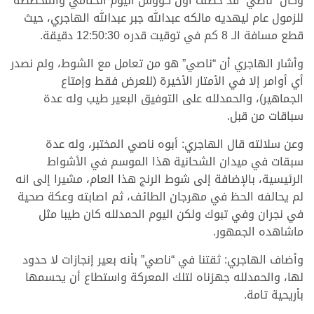
وكان “ناصي” قد خطف أول كؤوس اليوم الختامي والمخصصة
للزمول عام ليهديه مالكه عبدالله جبر عبدالله الهاجري، حيث
قطع مسافة الـ 8 كم في توقيت قدره 12:50:30 دقيقة.
وأشار الهاجري أن “ناصي” هو من تعامل مع الشوط، ولم نصدر
أي أوامر إلا في الأمتار الأخيرة (للعرض فقط وإمتاع
الجماهير)، والحمدلله على التوفيق البعير طيب وله عدة
سباقات من قبل.
وعن سلالته قال الهاجري: أبوه ناصي المختبر، وله عدة
سبقات في ميدان الشحانية هذا الموسم في الأشواط
الرئيسية، بالإضافة إلى شوط الرنج هذا العام، مشيرا إلى انه
لم يحالفه الحظ في مهرجان الطائف، ثم اصابته وعكة صحية
في نجران وفي تبوك ولكن اليوم الحمدلله كان طيبا مثل
ماشاهده الجمهور.
وأضاف الهاجري: ثقتنا في “ناصي” بأنه بعير إنجازات لا حدود
لها، والحمدلله جهزناه لتلك المعركة واستطاع أن يحسمها
بأريحية تامة.