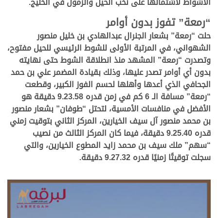
الأشواط لاشتمالها على نخب الحيل والزمول في الخليج.
“رمعة” تفوز بدون أوامر
حلت “رمعة” بشعار الجنرال عبدالهادي بن خليل منصور
الشهواني، في المرتبة الأولى للشوط الرئيسي للحيل مفتوح،
وتصدرت “رمعة” المشهد منذ انطلاقة الشوط حتى نهايته
بدون أي أوامر تصدر عليها، وذلك بقيادة المضمر علي بن حمد
الجحافي الذي أعدها وأهلها لحسم الفوز الكبير، وقطعت
“رمعة” مسافة الـ 6 كم في زمن قدره 9.23.58 دقيقة هو
الأفضل في منافسات الأمسية، لتحتل “طوفان” بشعار منصور
بن محمد منصور آل سيف الخيارين، المركز الثاني بتوقيت زمني
قدره 9.25.40 دقيقة، فيما كان المركز الثالث من نصيب
“سهم” ملك سيف بن محمد زايد المطوع الخيارين، والتي
سجلت توقيتًا زمنيًا قدره 9.27.32 دقيقة.
.