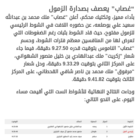
“غصاب” يعصف بصدارة الزمول
بأداء مميز، وتكتيك محكم، أعلن “غصاب” ملك محمد بن عبدالله
سعيد علي بوصلعه، عن حضوره اللافت في الشوط الرئيسي
للزمول مفتوح، حيث قاد الشوط بثبات رغم الضغوطات التي
تعرض لها من المنافسين معظم فترات الشوط، وحسم
“غصاب” الناموس بتوقيت قدره 9.27.50 دقيقة، فيما جاء
شعار “زكريت” ملك عبدالهادي بن خليل منصور الشهواني،
على المركز الثاني بتوقيت 9.33.29 دقيقة، وحل شعار
“مرفوق” ملك محمد بن ناصر شافي القحطاني، على المركز
الثالث بتوقيت 9.41.82 دقيقة.
وجاءت النتائج النهائية للأشواط الست التي أقيمت مساء
اليوم، على النحو التالي:
.
.
الشوط
المركز
المطية
المالك
التوقيت
الشوط الأول
1
رمعه
عبدالهادي خليل منصور الشهواني الهاجري
9:23:58
رئيسي الحيل
2
طوفان
منصور محمد منصور آل سيف الخيارين
9:25:40
مفتوح
3
سهم
سيف محمد زايد المطوع الخيارين
9:27:32