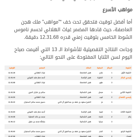
مواهب الأسرع
أما أفضل توقيت فتحقق تحت خف “”مواهب” ملك هجن
العاصفة، حيث قادها المضمر غياث الهلالي لحسم ناموس
الشوط الخامس بتوقيت زمني قدره 12.31.68 دقيقة.
وجاءت النتائج التفصيلية للأشواط الـ 13 التي أقيمت صباح
اليوم لسن الثنايا المفتوحة على النحو التالي:
الشوط
المراكز
المطية
المالك
المضمر
التوقيت
الشوط الأول
1
علاج
هجن العاصفة
غياث الهلالي
12.42.28
رئيسي البكار
2
الفايزة
هجن الرئاسة
أحمد مطر ماجد الخييلي
12.43.44
3
طوع
هجن العاصفة
غياث الهلالي
12.43.88
الشوط الثاني
1
مجمل
هجن الشحانية
سالم بن فاران المري
12.43.36
رئيسي القعدان
2
لبيب
هجن العاصفة
غياث الهلالي
12.44.50
3
عز
الشيخ سعود بن فهد بن عبدالعزيز آل ثاني
حسين محمد سالم السفران
12.45.22
الشوط الثالث
1
تنبيه
هجن الرئاسة
أحمد مطر ماجد الخييلي
12.43.84
بكار
2
شارة
هجن الشحانية
محمد بن خالد العطية
12.44.08
3
سرايا
هجن الشحانية
جارالله محمد بن عقيل
12.46.12
الشوط الرابع
1
الحذر
الشيخ سعود بن فهد بن عبدالعزيز آل ثاني
حسين محمد سالم السفران
12.45.60
قعدان
2
مذهل
هجن العاصفة
غياث الهلالي
12.47.50