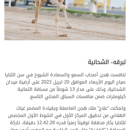
لبرقه- الشحانية
تنافست هجن أصحاب السمو والسعادة الشيوخ في سن الثنايا
صباح اليوم الأربعاء الموافق 20 ابريل 2022 على أرضية ميدان
الشحانية, وذلك على مدار 13 شوطاُ من مسافة الثمانية
كيلومترات ضمن منافسات السباق المحلي التاسع.
وتمكنت “علاج” ملك هجن العاصفة وبقيادة المضمر غياث
الهلالي من تحقيق المركز الأول في الشوط الأول المخصص
للثنايا بكار محققة توقيتاً زمنياً قدره 12.42.28 دقيقة، تاركة
الوصافة لـ”الفايزة” ملك هجن الرئاسة مع المضمر أحمد مطر