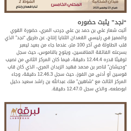
.
“نجد” يثبت حضوره
أثبت شعار علي بن حمد بن علي جرحب المري، حضورة القوي
والمميز في رئيسي القعدان الثنايا إنتاج، عن طريق “نجد” الذي
قلب الطاولة في آخر 100 متر، عندما جاء من بعيد ليعبر
بسرعته الفائقة المنافسين، ويتوج بالناموس، حيث سجل
توقيتًا قدره 12.44.4 دقيقة، فيما كان المركز الثاني من نصيب
“وحيشان” لناصر بن محمد فهيد الزبدان المري، الذي كان قاب
قوسين أو أدنى من الفوز، حيث سجل 12.46.3 دقيقة، وجاء
المركز الثالث مع “شاهين” ملك عبدالله بن راشد سعيد دخيل
ابوصلعه، والذي سجل 12.47.0 دقيقة.
.