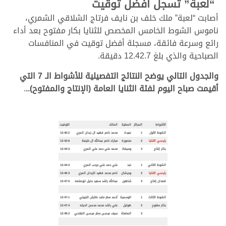
“لعبة” تسجل أفضل توقيت
أصابت “لعبة” ملك خلف بن نايف فرتاج الشلاقي الشمري،
ناموس الشوط الخامس المخصص للثنايا بكار مفتوح بعد أداء
رائع وسرعة فائقة، مسجلة أفضل توقيت في المنافسات
الصباحية والذي بلغ 12.42.7 دقيقة.
والجدول التالي يوضح النتائج التفصيلية للأشواط الـ 7 التي
أقيمت صباح اليوم لفئة الثنايا العامة (الإنتاج والمفتوح)..
.
.
.
الأشواط
المراكز
المطية
المالك
التوقيت
الشوط الأول
1
عنيدة
محمد ناصر فهيد ال زبدان المري
12:40:2
رئيسي الثنايا
2
منصورة
مبارك ناصر عبدالله ال خليفة
12:42:6
بكار إنتاج
3
وسيقة
محمد علي حمد علي المري
12:44:3
الشوط الثاني
1
نجد
علي حمد علي جرحب المري
12:44:4
رئيسي الثنايا
2
وحيشان
ناصر محمد فهيد الزبدان المري
12:46:3
قعدان إنتاج
3
شاهين
عبدالله راشد سعيد دخيل ابوصلعه
12:47:0
الشوط الثالث
1
الوسمية
أحمد مطر ماجد طارش الخييلي
12:47:1
بكار مفتوح
2
هوايل
علي راشد محمد محسن انديله
12:47:4
3
الصاملة
سيف عيسى مطر عيسى الفلاحي
12:49:2