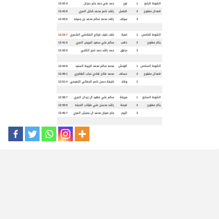
الشوط الرابع
1
نوع
حمد علي حمد جابر دجران
12:42:4
قعدان مفتوح
2
الباسل
راشد ناصر محمد شابل المري
12:42:9
3
سياف
راشد محمد سالم محمد بن جميله
12:43:6
الشوط الخامس
1
لعبة
خلف نايف فرتاج الشلاقي الشمري
12:24:7
بكار مفتوح
2
ذهب
سالم علي سعيد البريص المري
12:41:5
3
حرايق
حمد راشد حمد غدير الكتبي
12:42:0
الشوط السادس
1
الوحش
محمد سالم محمد الربيط السنيد
12:44:8
قعدان مفتوح
2
عساف
محمد فالح هادي حباب الهاجري
12:49:1
3
وقاد
خليفة حسن ناصر الجفالي النعيمي
12:51:4
الشوط السابع
1
مريفة
سالم علي فهيد ال زبدان المري
12:38:7
بكار مفتوح
2
قيمة
راشد محسن علي طيثاب النديله
12:39:9
3
الريم
جابر عجيان محمد ال جحيش المري
12:45:7