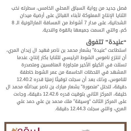
فصل جديد من رواية السباق المحلي الخامس، سطرته نخب
الثنايا الإنتاج المملوكة لأبناء القبائل على أرضية ميدان
الشحانية، على مدار 7 أشواط من المسافة الماراثونية الـ 8
كم، والتي اتسمت جميعها بالقوة والندية.
“عنيدة” تتفوق
استطاعت “عنيدة” بشعار محمد بن ناصر فهيد ال زبدان المري،
أن تنتزع ناموس الشوط الرئيسي للثنايا بكار إنتاج، عندما
تسللت في الكيلو الأخير متجاوزة المنافسين ومتصدرة
المشهد في اللحظات الحاسمة من عمر الشوط خاطفة
للناموس، وذلك بعد أن سجلت توقيتًا زمنيًا قدره 12.40.2
دقيقة، لتحتل “منصورة” بشعار مبارك بن ناصر عبدالله محمد ال
خليفة، المركز الثاني بتوقيت قدره 12.42.6 دقيقة، وجاءت
على المركز الثالث “وسيقة” ملك محمد بن علي حمد علي
المري، والتي سجلت 12.44.3 دقيقة.
.