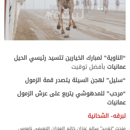
“الناوية” لمبارك الخيارين تتسيد رئيسي الحيل
عمانيات
بأفضل توقيت
“سليل” لهجن السيلة يتصدر قمة الزمول
“مرحب” للمدهوشي يتربع على عرش الزمول
عمانيات
لبرقه- الشحانية
منحت “تغريد” سالم عنزان خاتم العنزان النعيمي ناموس