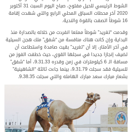
الشوط الرئيسي للحيل مفتوح، صباح اليوم السبت 31 أكتوبر
2020 آخر محطات السباق المحلي الرابع والتي شهدت إقامة
16 شوطاً اتصفت بالقوة والندية.
وقدمت “تغريد” شوطاً ممتعا انفردت من خلاله بالصدارة منذ
البداية وإن كانت هناك منافسة من “شفق” ملك هجن السيلية
في آخر الأمتار، إلا أن “تغريد” بقيت صامدة واستطاعت أن
تضيف إنجازا جديدا في سجلها القوي، حيث خطفت الفوز من
مسافة الـ 6 كيلومترات في زمن وقدره 9.31.33، أما “شفق”
للسيلية فقد سجلت 9.31.79، بينما جاءت ثالثة “الشاهينية”
بشعار مبارك سعد مبارك الهامله والتي سجلت 9.38.35.