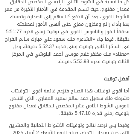
كل منافسيه في الشوط الثاني الرئيسي المخصص للحقايق
قعدان مفتوح، حيث تسلم المقدمة في الأمتار الأخيرة من عمر
الشوط القوي، بعد أن اندفع كالسهم إلى الصدارة وتمسك
بها بأداء رائع ومخزون ممزي حتى أنهى الأمور لمصلحته
محققاً الفوز والناموس القوي في توقيت زمني قدره 5:51:77
دقيقة، فيما جاء «الشاعر» ملك سعود علي مبارك سالم الفراج
في المركز الثاني بتوقيت زمني قدره 5.52.37 دقيقة، وحل
«معتاد» ملك مظفر غلام موسى أحمد البلوشي في المركز
الثالث بتوقيت قدره 5.53.98 دقيقة.
.
أفضل توقيت
أما أقوى توقيتات هذا الصباح فتزعم قائمة أقوى التوقيتات
«شرط» ملك سهيل حمد سالم سعيد العفاري، الذي اقتنص
ناموس الشوط الثامن عشر المخصص للحقايق قعدان مفتوح
بتوقيت زمني قدره 5.47.10 دقيقة.
وفيما يلي نرصد نتائج وتوقيتات الأشواط الثمانية والعشرين
التي جرت بميدان التحدي صباح اليوم الأربعاء 2 أبريل 2025