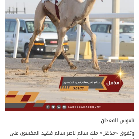
.
ناموس القعدان
وتفوق «مذهل» ملك سالم ناصر سالم فهيد المكسور، على