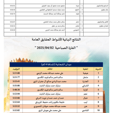
السابع والعشرون
1
مجرة
منصور محمد منصور آل سيف الخيارين
5:51:51
بكار مفتوح
2
العنود
محمد مبارك مسفر الشهواني الهاجري
5:52:42
3
تليله
ناصر عبدالله أحمد عبدالله المسند
5:52:74
الثامن والعشرون
1
ابشر
سالم دغاش محمد عمكه العامري
5:51:67
قعدان مفتوح
2
ملازم
سالم محمد بن عقيل
5:52:41
3
الصيرمي
أحمد جابر عبدالله محمد الحربي
5:54:33