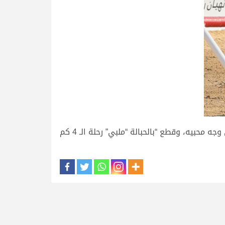
كما اقتنص راشد سالم بالحبالة الكتبي بندقية الحقايق قعدان مفتوح، وذلك عن طريق “ملبي” الذي رسم البهجة على وجه محبيه، وقطع “بالحبالة “ملبي” رحلة الـ 4 كم