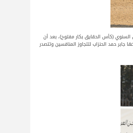
ة أول رموز المهرجان السنوي (كأس الحقايق بكار مفتوح)، بعد أن
 عليها الأوامر من مالكها جابر حمد الحنزاب لتتجاوز المنافسين وتتصدر