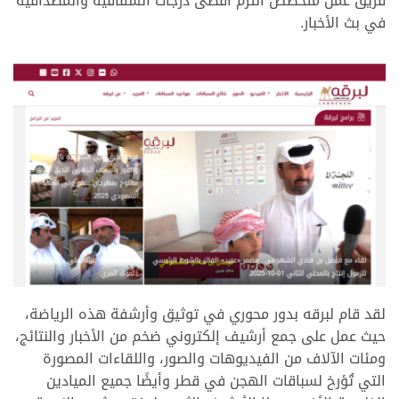
فريق عمل متخصص التزم أقصى درجات الشفافية والمصداقية
في بث الأخبار.
.
,
لقد قام لبرقه بدور محوري في توثيق وأرشفة هذه الرياضة،
حيث عمل على جمع أرشيف إلكتروني ضخم من الأخبار والنتائج،
ومئات الآلاف من الفيديوهات والصور، واللقاءات المصورة
التي تُؤرخ لسباقات الهجن في قطر وأيضًا جميع الميادين