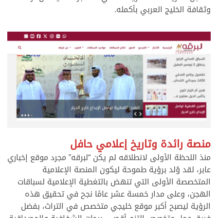
وثقافة الخليج العربي بأكمله.
.
.
منصة رائدة وتاريخ إعلامي حافل
منذ اللحظة الأولى لانطلاقه لم يكن “لبرقه” مجرد موقع إخباري
عابر، لقد وُلد برؤية طموحة ليكون المنصة الإعلامية
المتخصصة الأولى التي تنهض بالتغطية الإعلامية لسباقات
الهجن، وعلى مدار خمسة عشر عامًا نجح في تحقيق هذه
الرؤية ليصبح أكبر موقع خليجي متخصص في التراث، بفضل