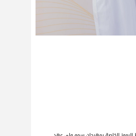
ه أروقة ميدان الطائف، أقيمت مساء اليوم الخميس 4 سبتمبر 2025، أول أشواط الرموز الخاصة بمهرجان سمو ولي عهد