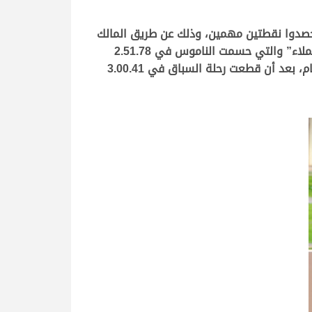
لـ 2 كم، فقد استطاع أبناء الشحانية أن يحصدوا نقطتين مهمين، وذلك عن طريق المالك
محمد ناصر محمد حطاب الكعبي، الذي حصل على ناموس الشوط الثالث والمخصص للحقايق بكار، عن طريق البكرة “جملاء” والتي حسمت الناموس في 2.51.78
دقيقة، والنقطة الثانية، كانت عن طريق “صبا” ملك سالم ناصر سالم فهيد المكسور التي اقتنصت ناموس شوط الختام، بعد أن قطعت رحلة السباق في 3.00.41