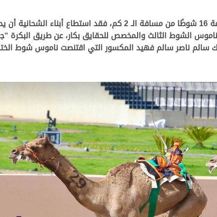
وفي منافسات الفترة الصباحية, والتي تضمن إقامة 16 شوطًا من مسافة ا