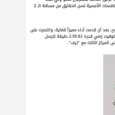
المملكة العربية السعودية للهجن 2025، والذي يقام في نسخته السابعة على أرضية ميدان الطائف، حيث خصصت منافسات الأمسية لسن الحقايق من مسافة الـ 2
 بعد أن قدمت أداء مميزاً للغاية، وانتصرت على
جميع منافسيها محققة المركز الأول وأيضًا أول كؤوس مهرجان ولي العهد للهجن 2025، وحققت “الجذوب” الفوز بتوقيت زمني قدره 2.55.61 دقيقة لترسل
 المركز الثالث مع “ترف”.