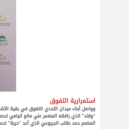
>
استمرارية التفوق
وواصل أبناء ميدان التحدي التفوق في بقية الأش
المضمر حمد طالب الجربوعي الذي أعد “حربة” لحسم اللقب، وبتوقيت قدره 1.44