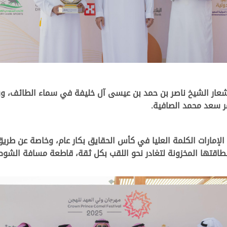
شعار الشيخ ناصر بن حمد بن عيسى آل خليفة في سماء الطائف، و
 الإمارات الكلمة العليا في كأس الحقايق بكار عام، وخاصة عن طر
ا المخزونة لتغادر نحو اللقب بكل ثقة، قاطعة مسافة الشوط في 2.54.67 