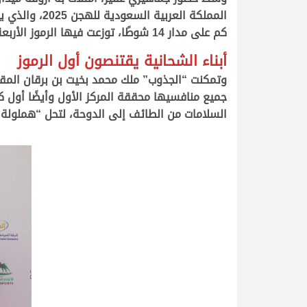
كم على مدار 14 شوطًا، توزعت فيها الرموز الأربعة بين أبناء قطر والبحرين والإمارات والسعودية.
أبناء الشحانية يقتنصون أول الرموز
وتمكنت “الجذوب” ملك محمد بخيت بن برقان المقار
السلامات من الطائف إلى الدوحة، لتحل “هملولة”
.