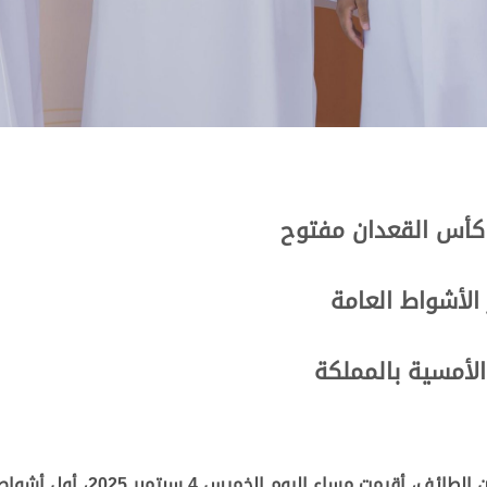
 كأس القعدان مفتوح
لأشواط العامة
لأمسية بالمملكة
وسط حضور جماهيري غفير، امتلأت ب