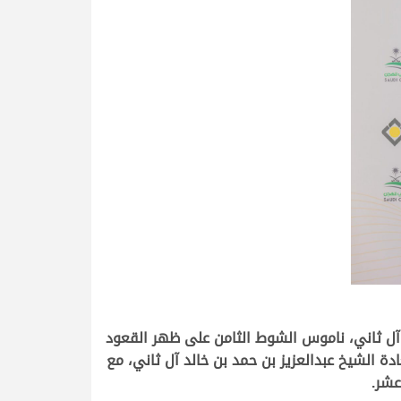
 آل ثاني، ناموس الشوط الثامن على ظهر القعود
 مسجلا توقيتا زمنيا قدره 3.02.59 دقيقة، ثم جاء شعار سعادة الشيخ عبدالعزيز بن حمد بن خالد آل ثاني، مع