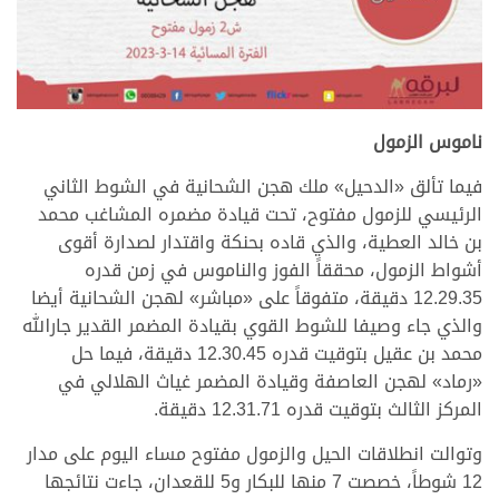
ناموس الزمول
فيما تألق «الدحيل» ملك هجن الشحانية في الشوط الثاني
الرئيسي للزمول مفتوح، تحت قيادة مضمره المشاغب محمد
بن خالد العطية، والذي قاده بحنكة واقتدار لصدارة أقوى
أشواط الزمول، محققاً الفوز والناموس في زمن قدره
12.29.35 دقيقة، متفوقاً على «مباشر» لهجن الشحانية أيضا
والذي جاء وصيفا للشوط القوي بقيادة المضمر القدير جارالله
محمد بن عقيل بتوقيت قدره 12.30.45 دقيقة، فيما حل
«رماد» لهجن العاصفة وقيادة المضمر غياث الهلالي في
المركز الثالث بتوقيت قدره 12.31.71 دقيقة.
وتوالت انطلاقات الحيل والزمول مفتوح مساء اليوم على مدار
12 شوطاً، خصصت 7 منها للبكار و5 للقعدان، جاءت نتائجها