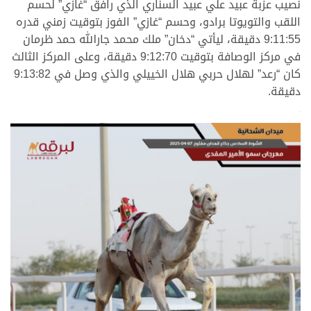
نصيب عزبة عبيد علي عبيد السناري الذي رافق “غازي” لحسم
اللقب والتويوتا برادو، وحسم “غازي” الفوز بتوقيت زمني قدره
9:11:55 دقيقة، ليأتي “دخان” ملك محمد جارالله حمد ظرمان
في مركز الوصافة بتوقيت 9:12:70 دقيقة، وعلى المركز الثالث
كان “رعد” لهلال حربي هلال الخييلي والذي وصل في 9:13:82
دقيقة.
>