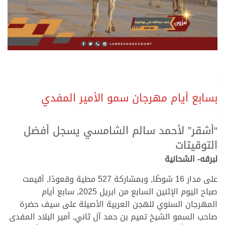
.
.
بسابع أيام مهرجان سمو الأمير المفدي
.
.
“أشقر” لأحمد سالم الشامسي يسجل أفضل
التوقيتات
لبرقه- الشحانية
على مدار 16 شوطًا, وبمشاركة 527 مطية وقعودًا, أقيمت
صباح اليوم الإثنين السابع من ابريل 2025, سابع أيام
المهرجان السنوي للهجن العربية الأصيلة على سيف حضرة
صاحب السمو الشيخ تميم بن حمد آل ثاني, أمير البلاد المفدى