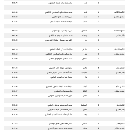
3
خود
سالم حمد سالم خلفان المنصوري
9:11:76
الشوط الثامن
1
لزيم
محمد سهيل علي اليبهوني الظاهري
9:09:55
قعدان مفتوح
2
عداد
علي راشد حمد غدير الكتبي
9:10:62
3
متعب
سيف محمد حمد سعيد الدرعي
9:12:01
الشوط التاسع
1
التماس
علي حميد سيف بدر العليلي
9:07:57
بكار مفتوح
2
وسيلة
محمد سلطان مطر مرخان الكتبي
9:07:90
3
ود
زاهر فايل خريبيش سلطان العويسي
9:08:98
الشوط العاشر
1
مقدام
مبارك العثه خزع العثه العامري
9:08:14
قعدان مفتوح
2
جزيل
مطر سهيل علي اليبهوني الظاهري
9:10:18
3
شاهين
محمد سلطان مطر مرخان الكتبي
9:11:30
الحادي عشر
1
غزلان
سعيد عبيد خليفة راشد الحميري
9:14:94
بكار مفتوح
2
الطيارة
عبدالله سعيد خلفان حضيرم الكتبي
9:16:38
3
ندا
سهيل نخيرات الدوده العامري
9:16:46
الثاني عشر
1
شباب
خليفة محمد خليفة بالهول المهيري
9:11:56
قعدان مفتوح
2
الفايز
خالد حميد حارب المهيري
9:13:27
3
مبلش
ناجي مسفر صالح الرزق العجمي
9:13:95
الثالث عشر
1
الشبابية
محمد أحمد سعيد بن حلوه الكتبي
9:15:52
بكار مفتوح
2
الذاير
سالم محمد سعيد مترف الطنيجي
9:15:85
3
وزن
سلطان سالم متعب الرميدان العفاري
9:16:09
الرابع عشر
1
دلهام
سالم حمد شميل ضاعن الراشدي
9:12:14
قعدان مفتوح
2
همام
منصور محمد سعيد حمرور العامري
9:13:89