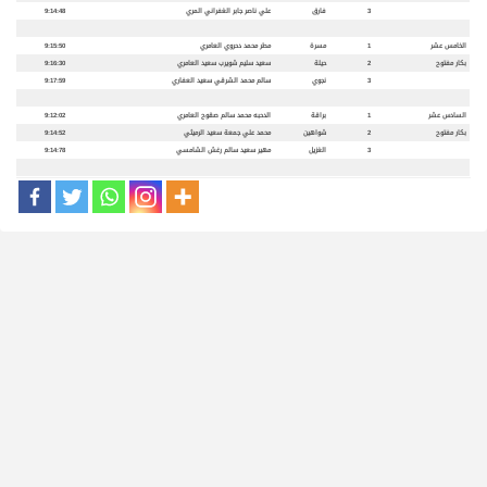
3
فارق
علي ناصر جابر الغفراني المري
9:14:48
الخامس عشر
1
مسرة
مطر محمد دحروي العامري
9:15:50
بكار مفتوح
2
حيلة
سعيد سليم شويرب سعيد العامري
9:16:30
3
نجوي
سالم محمد الشرقي سعيد العفاري
9:17:59
السادس عشر
1
براقة
الدحبه محمد سالم صقوح العامري
9:12:02
بكار مفتوح
2
شواهين
محمد علي جمعة سعيد الرميثي
9:14:52
3
الغزيل
مهير سعيد سالم رغش الشامسي
9:14:78