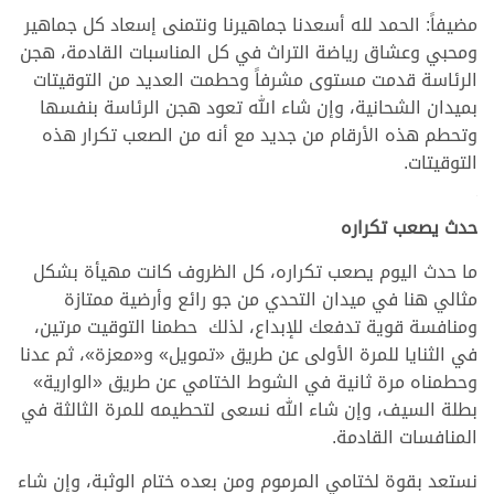
مضيفاً: الحمد لله أسعدنا جماهيرنا ونتمنى إسعاد كل جماهير
ومحبي وعشاق رياضة التراث في كل المناسبات القادمة، هجن
الرئاسة قدمت مستوى مشرفاً وحطمت العديد من التوقيتات
بميدان الشحانية، وإن شاء الله تعود هجن الرئاسة بنفسها
وتحطم هذه الأرقام من جديد مع أنه من الصعب تكرار هذه
التوقيتات.
.
حدث يصعب تكراره
ما حدث اليوم يصعب تكراره، كل الظروف كانت مهيأة بشكل
مثالي هنا في ميدان التحدي من جو رائع وأرضية ممتازة
ومنافسة قوية تدفعك للإبداع، لذلك حطمنا التوقيت مرتين،
في الثنايا للمرة الأولى عن طريق «تمويل» و«معزة»، ثم عدنا
وحطمناه مرة ثانية في الشوط الختامي عن طريق «الوارية»
بطلة السيف، وإن شاء الله نسعى لتحطيمه للمرة الثالثة في
المنافسات القادمة.
نستعد بقوة لختامي المرموم ومن بعده ختام الوثبة، وإن شاء