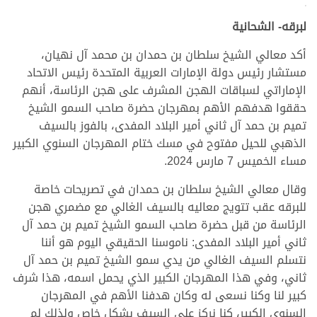
>
لبرقه- الشحانية
أكد معالي الشيخ سلطان بن حمدان بن محمد آل نهيان،
مستشار رئيس دولة الإمارات العربية المتحدة رئيس الاتحاد
الإماراتي لسباقات الهجن المشرف على هجن الرئاسة، أنهم
حققوا هدفهم الأهم بمهرجان حضرة صاحب السمو الشيخ
تميم بن حمد آل ثاني أمير البلاد المفدى، بالفوز بالسيف
الذهبي للحيل مفتوح في مسك ختام المهرجان السنوي الكبير
مساء الخميس 7 مارس 2024.
وقال معالي الشيخ سلطان بن حمدان في تصريحات خاصة
للبرقه عقب تتويج معاليه بالسيف الغالي مع مضمري هجن
الرئاسة من قبل حضرة صاحب السمو الشيخ تميم بن حمد آل
ثاني أمير البلاد المفدى: ناموسنا الحقيقي اليوم هو أننا
نتسلم السيف الغالي من يدي سمو الشيخ تميم بن حمد آل
ثاني، وفي هذا المهرجان الكبير الذي يحمل اسمه، هذا شرف
كبير لنا وكنا نسعى له وكان هدفنا الأهم في المهرجان
السنوي الكبير، كنا نركز على السيف بشكل خاص ولذلك لم