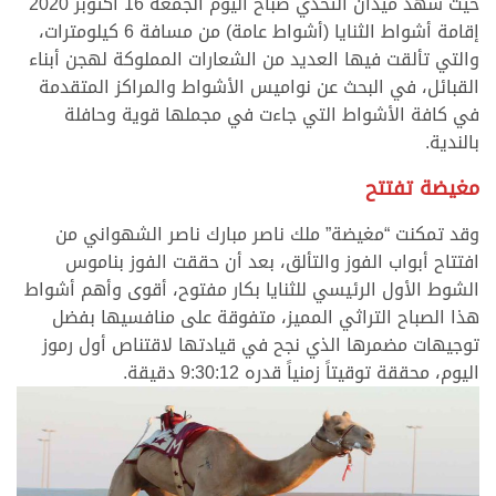
حيث شهد ميدان التحدي صباح اليوم الجمعة 16 أكتوبر 2020
إقامة أشواط الثنايا (أشواط عامة) من مسافة 6 كيلومترات،
والتي تألقت فيها العديد من الشعارات المملوكة لهجن أبناء
القبائل، في البحث عن نواميس الأشواط والمراكز المتقدمة
في كافة الأشواط التي جاءت في مجملها قوية وحافلة
بالندية.
مغيضة تفتتح
وقد تمكنت “مغيضة” ملك ناصر مبارك ناصر الشهواني من
افتتاح أبواب الفوز والتألق، بعد أن حققت الفوز بناموس
الشوط الأول الرئيسي للثنايا بكار مفتوح، أقوى وأهم أشواط
هذا الصباح التراثي المميز، متفوقة على منافسيها بفضل
توجيهات مضمرها الذي نجح في قيادتها لاقتناص أول رموز
اليوم، محققة توقيتاً زمنياً قدره 9:30:12 دقيقة.