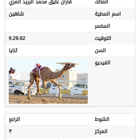
المالك
فاران عتيق محمد البريد المري
اسم المطية
شاهين
المضمر
التوقيت
9.29.82
السن
ثنايا
الفيديو
الشوط
الرابع
المركز
٣