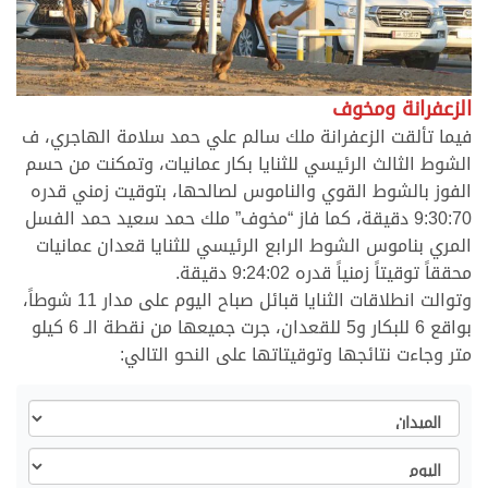
الزعفرانة ومخوف
فيما تألقت الزعفرانة ملك سالم علي حمد سلامة الهاجري، ف
الشوط الثالث الرئيسي للثنايا بكار عمانيات، وتمكنت من حسم
الفوز بالشوط القوي والناموس لصالحها، بتوقيت زمني قدره
9:30:70 دقيقة، كما فاز “مخوف” ملك حمد سعيد حمد الفسل
المري بناموس الشوط الرابع الرئيسي للثنايا قعدان عمانيات
محققاً توقيتاً زمنياً قدره 9:24:02 دقيقة.
وتوالت انطلاقات الثنايا قبائل صباح اليوم على مدار 11 شوطاً،
بواقع 6 للبكار و5 للقعدان، جرت جميعها من نقطة الـ 6 كيلو
متر وجاءت نتائجها وتوقيتاتها على النحو التالي:
الميدان
اليوم