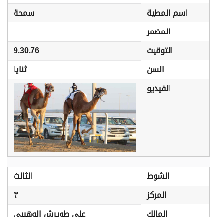
اسم المطية
سمحة
المضمر
التوقيت
9.30.76
السن
ثنايا
الفيديو
الشوط
الثالث
المركز
٣
المالك
علي طويرش الوهيبي