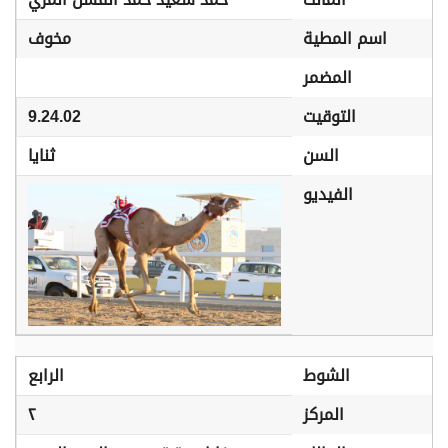
اسم المطية
مخوف
المضمر
التوقيت
9.24.02
السن
ثنايا
الفيديو
الشوط
الرابع
المركز
٢