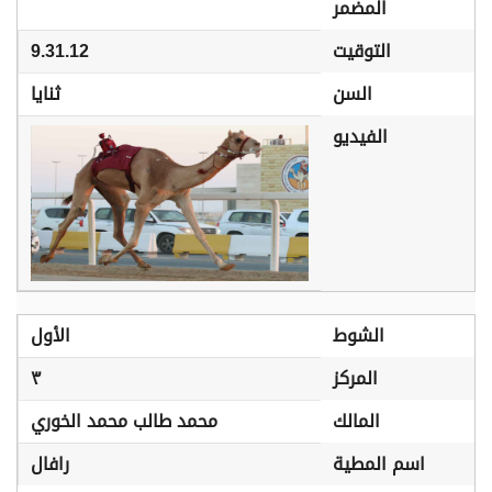
المضمر
التوقيت
9.31.12
السن
ثنايا
الفيديو
الشوط
الأول
المركز
٣
المالك
محمد طالب محمد الخوري
اسم المطية
رافال