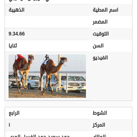
اسم المطية
الذهيبة
المضمر
التوقيت
9.34.66
السن
ثنايا
الفيديو
الشوط
الرابع
المركز
١
المالك
حمد سعيد حمد الفسل المري