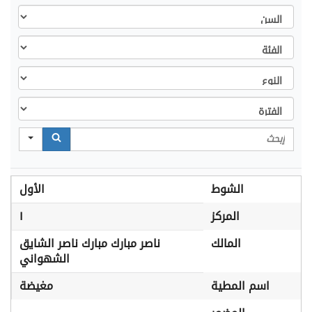
السن
الفئة
النوع
الفترة
Search
الشوط
الأول
المركز
١
المالك
ناصر مبارك مبارك ناصر الشايق
الشهواني
اسم المطية
مغيضة