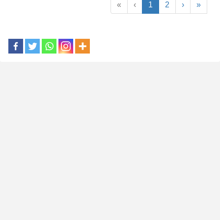
«
‹
1
2
›
»