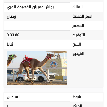
المالك
بجاش عميران الفهيدة المري
اسم المطية
وديان
المضمر
التوقيت
9.33.60
السن
ثنايا
الفيديو
الشوط
السادس
المركز
١