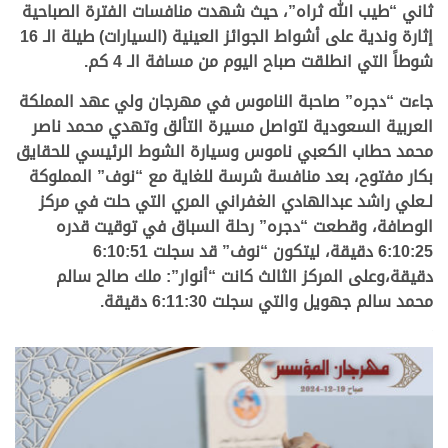
ثاني “طيب الله ثراه”، حيث شهدت منافسات الفترة الصباحية
إثارة وندية على أشواط الجوائز العينية (السيارات) طيلة الـ 16
شوطاً التي انطلقت صباح اليوم من مسافة الـ 4 كم.
جاءت “دجره” صاحبة الناموس في مهرجان ولي عهد المملكة
العربية السعودية لتواصل مسيرة التألق وتهدي محمد ناصر
محمد حطاب الكعبي ناموس وسيارة الشوط الرئيسي للحقايق
بكار مفتوح، بعد منافسة شرسة للغاية مع “نوف” المملوكة
لـعلي راشد عبدالهادي الغفراني المري التي حلت في مركز
الوصافة، وقطعت “دجره” رحلة السباق في توقيت قدره
6:10:25 دقيقة، ليتكون “نوف” قد سجلت 6:10:51
دقيقة،وعلى المركز الثالث كانت “أنوار”: ملك صالح سالم
محمد سالم جهويل والتي سجلت 6:11:30 دقيقة.
.