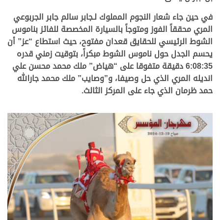
في حين جاء شعار النجوم المملوك لـجابر سالم جابر الجربوعي
المري محققاً الفوز ومتوجاً بالسيارة المخصصة للفائز بناموس
الشوط الرئيسي للحقايق قعدان مفتوح، حيث استطاع “عز” أن
يحسم الجدل حول ناموس الشوط مبكراً، بتوقيت زمني قدره
6:08:35 دقيقة متفوقا على “هياض” ملك محمد محسن علي
انديله المري الذي حل وصيفا، و”وصايب” ملك محمد جارالله
حمد ظرمان الذي جاء على المركز الثالث.
.