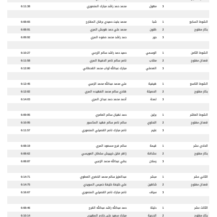
3
مهول
محمد حمد راشد مبارك المنصوري
6:11:38
الشوط السابع
1
شبا
محمد بخيت حميدي برقان المقارح
6:08:65
بكار مفتوح
2
ظنون
محمد علي حمد هوبش المري
6:08:91
3
حور
حمد راشد محمد صفوه المري
6:09:92
الشوط الثامن
1
الوسمي
حميد حمد راشد سالم الزرعي
6:10:27
قعدان
مفتوح
2
مخلاب
ناصر سالم ناصر الحفيظ المري
6:11:58
3
العدملي
مبارك عبدالله ثواب محمد القحطاني
6:12:80
الشوط التاسع
1
هيفية
علي محمد عبدالله محمد الزعبي
6:12:45
بكار مفتوح
2
الحصيلة
هادي سالم محمد الفهيده المري
6:12:82
3
لمحة
أحمد محمد حمد عبدان المري
6:14:03
الشوط العاشر
1
برلين
حمد نهيان سالم العامري
6:09:95
قعدان
مفتوح
2
النحاوي
سالم ناصر سالم فهيد المكسور
6:10:95
3
عتيم
ناصر مبارك ناصر القصيلي المنصوري
6:11:57
الحادي عشر
1
قيمة
سالم فرج مسعود المري
6:08:19
بكار
مفتوح
2
عشاقة
زاهر فايل خريبيش سلطان العويسي
6:08:62
3
رسلان
بطي عبدالله محمد الزعبي
6:08:87
الثاني عشر
1
مبشر
عبدالعزيز سالم محمد الخضري العطوي
6:14:71
قعدان
مفتوح
2
شاهين
علي خليفة خليفة خميس السويدي
6:14:75
3
سياف
ناصر مبارك ناصر القصيلي المنصوري
6:16:67
الثالث عشر
1
دليلة
حمد عبدالله راشد عبدالله القرح
6:08:46
بكار
مفتوح
2
الدرعية
مبارك سعيد علي خادم المهيري
6:10:14