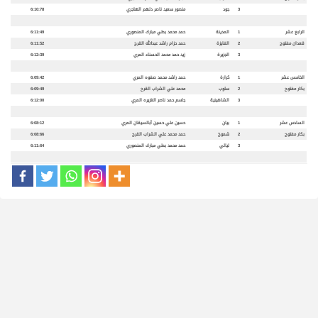
3
جود
منصور سعيد ناصر دلهم الهاجري
6:10:78
الرابع عشر
1
المدينة
حمد محمد بطي مبارك المنصوري
6:11:49
قعدان
مفتوح
2
الفايزة
حمد حزام راشد عبدالله القرح
6:11:52
3
الجزيرة
زيد حمد محمد الحسناء المري
6:12:39
الخامس عشر
1
كرارة
حمد راشد محمد صفوه المري
6:09:42
بكار
مفتوح
2
سلوب
محمد علي الشراب القرح
6:09:49
3
الشاهينية
جاسم حمد ناصر الغزيره المري
6:12:00
السادس عشر
1
بيان
حسين علي حسين أبالسيقان المري
6:08:12
بكار
مفتوح
2
شموخ
حمد محمد علي الشراب القرح
6:08:66
3
ليالي
حمد محمد بطي مبارك المنصوري
6:11:64