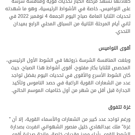
كعادتها تشهد مرحلة الكبار تحديات قوية ومنافسة شرسة
على النواميس، خاصة في الأشواط الرئيسية، وهو ما شهدته
تحديات الثنايا العامة صباح اليوم الجمعة 4 نوفمبر 2022 في
ثاني أيام المرحلة الثانية من السباق المحلي الرابع بميدان
التحدي.
أقوى النواميس
وبلغت المنافسة الشرسة ذروتها في الشوط الأول الرئيسي،
المخصص للثنايا بكار مفتوح، أقوى أشواط هذا الصباح، حيث
كان الشوط الأسرع والأقوى في تحديات اليوم بفضل تواجد
عدد من الشعارات القوية الراغبة في حصد الناموس وتأكيد
الجدارة قبل أقل من شهر من أول ختاميات الموسم الحالي.
غزة تتفوق
ورغم تواجد عدد كبير من الشعارات والأسماء القوية، إلا أن ”
غزة” ملك عبدالهادي خليل منصور الشهواني انفردت بصدارة
الشوط القوي بأداء مميز وقدرات خاصة، مانحة صدارة أقوى