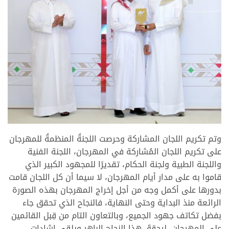
>
وتم تكريم اللجان المشاركة وحرصت اللجنةُ المنظمةُ للمهرجان
على تكريم اللجان المُشاركة في المهرجان، اللجنة الفنية
واللجنة الطبية ولجنة الحكام، تقديرًا للمجهود الكبير الذي
قاموا به على مدار أيام المهرجان، لا سيما أن كل اللجان قامت
بدورها على أكمل وجه من أجل إخراج المهرجان بهذه الصورة
الرائعة منذ البداية وحتى النهاية، فالنجاح الذي تحقق جاء
بفضل تكاتف جهود الجميع، وبالتعاون التام من قِبل القائمين
على المهرجان، ليحققَ هذا النجاح الباهر ويلقى اشادات