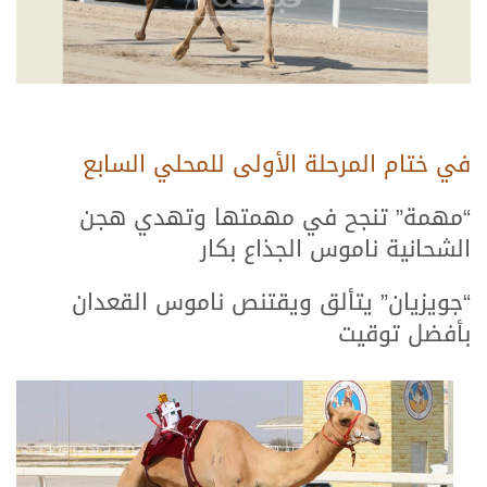
في ختام المرحلة الأولى للمحلي السابع
“مهمة” تنجح في مهمتها وتهدي هجن
الشحانية ناموس الجذاع بكار
“جويزيان” يتألق ويقتنص ناموس القعدان
بأفضل توقيت