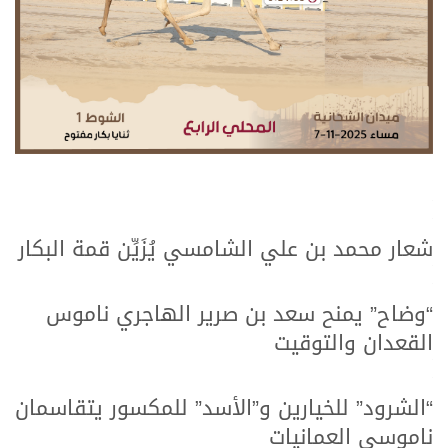
.
.
شعار محمد بن علي الشامسي يُزَيِّن قمة البكار
.
.
“وضاح” يمنح سعد بن صرير الهاجري ناموس
القعدان والتوقيت
.
.
“الشرود” للخيارين و”الأسد” للمكسور يتقاسمان
ناموسي العمانيات