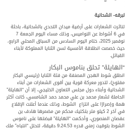
.
.
لبرقه- الشحانية
تناثرت الشعارات على أرضية ميدان التحدي بالشحانية، باحثة
في 6 أشواط عن النواميس، وذلك مساء اليوم الجمعة 7
نوفمبر 2025، ختام اليوم السادس من السباق المحلي الرابع،
حيث خصصت انطلاقة الأمسية لسن الثنايا المملوكة لأبناء
القبائل.
“الهايلة” تحلق بناموس البكار
انطلق شوط الهجن المصنفة من فئة الثنايا (رئيسي البكار
مفتوح)، لتدور معركة قوية بين أقوى الشعارات من أبناء
الشحانية وأبناء دول مجلس التعاون الخليجي، إلا أن “الهايلة”
الحاملة لشعار محمد بن علي محمد حمد الشامسي، كانت أكثر
همة وإصرارًا على انتزاع الشوط، وذلك عندما أعلنت الإقلاع
في آخر 2 كيلو متر بتكتيك محكم من مضمرها هادف بن
عفصان المنصوري، وأحكمت “الهايلة” قبضتها على ناموس
الشوط بتوقيت زمني قدره 9.24.53 دقيقة، لتحتل “انتباه” ملك