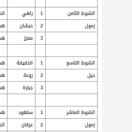
الشوط الثامن
1
راهي
الش
زمول
2
حبشان
هج
3
معزز
هج
الشوط التاسع
1
الخفيفة
هج
حيل
2
روعة
هج
3
جبارة
هج
الشوط العاشر
1
سلهود
هج
زمول
2
عرقان
الش