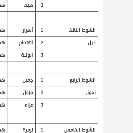
3
صيت
هج
الشوط الثالث
1
أسرار
هج
حيل
2
اهتمام
هج
3
الوثبة
هج
الشوط الرابع
1
جميل
هج
زمول
2
مزعل
هج
3
عزام
هج
الشوط الخامس
1
لوبر
ة
هج