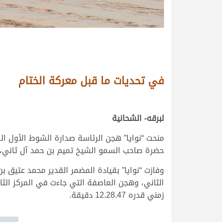
في تحديات ما قبل معركة الختام
لبرقه- الشحانية
منحت “نوايا” هجن الرئاسة صدارة الشوط الأول ا
حضرة صاحب السمو الشيخ تميم بن حمد آل ثاني، أم
وفازت “نوايا” بقيادة المضمر القدير محمد عتيق 
زمني قدره 12.28.47 دقيقة.