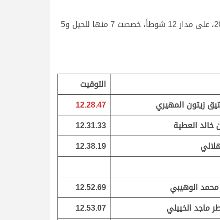
وتواصلت منافسات الحيل والزمول المخصصة لهجن أصحاب السمو والسعادة الشيخ صباح اليوم الثلاثاء 29 مارس 2022، على مدار 12 شوطاً، خصصت 7 منها للحيل و5
التوقيت
يق زيتون المهيري
12.28.47
 خالد العطية
12.31.33
هلالي
12.38.19
محمد الوهيبي
12.52.69
ر ماجد الخييلي
12.53.07