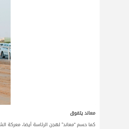
>
معاند يتفوق
كما حسم “معاند” لهجن الرئاسة أيضا، معركة الشو