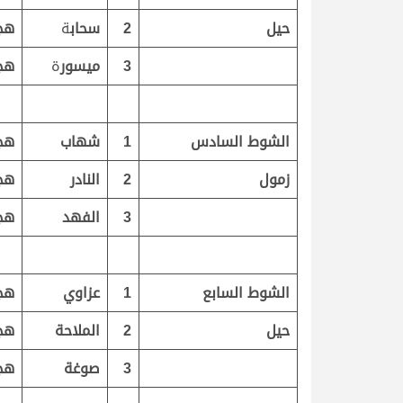
حيل
2
سحاب
ة
هج
3
ميسور
ة
هج
الشوط السادس
1
شهاب
هج
زمول
2
النادر
هج
3
الفهد
هج
الشوط السابع
1
عزاوي
هج
حيل
2
الملاحة
هج
3
صوغة
هج