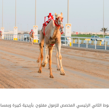
ط الثاني الرئيسي المخصص للزمول مفتوح، بأريحية كبيرة وبمساند