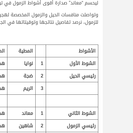
ليحسم “معاند” صدارة أقوى أشواط الزمول في توقيت زمني قد
للزمول، نرصد تفاصيل نتائجها وتوقيتاتها في الجد
الأشواط
المطية
الم
الشوط الأول
1
نوايا
هج
رئيسي الحيل
2
ضجة
هج
3
الريم
هج
الشوط الثاني
1
معاند
هج
رئيسي الزمول
2
شاهين
هج