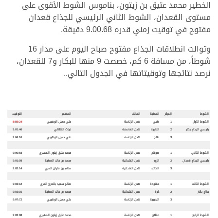
الخطير محمد عتيق بن زيتون، بناموس الشوط الأقوى على
مستوى القعدان، الشوط الثاني الرئيسي للجذاع قعدان
مفتوح في توقيت زمني قدره 9.00.68 دقيقة.
وتوالت انطلاقات الجذاع مفتوح صباح اليوم على مدار 16
شوطاً، من مسافة 6 كم، خصصت 9 منها للبكار و7 للقعدان،
نرصد نتائجها وتوقيتاتها في الجدول التالي..
الشوط
المركز
المطية
المالك
المضمر
التوقيت
الشوط الأول
1
ظبي
هجن الرئاسة
علي جميل الوهيبي
8:59:24
رئيسي الجذاع بكار
2
الناوية
هجن العاصفة
غياث الهلالي
9:01:46
3
علاج
هجن الرئاسة
علي جميل الوهيبي
9:04:16
الشوط الثاني
1
صوغان
هجن الرئاسة
محمد عتيق زيتون المهيري
9:00:68
رئيسي الجذاع قعدان
2
الزور
هجن الشحانية
محمد بن خالد العطية
9:01:98
3
الكاتب
هجن الشحانية
سالم بن فاران المري
9:02:14
الشوط الثالث
1
مفنودة
هجن الرئاسة
صالح سعيد بالعرج المري
9:03:12
جذاع بكار
2
كرة
هجن الشحانية
محمد بن خالد العطية
9:03:16
3
البحيرية
هجن الرئاسة
علي جميل الوهيبي
9:07:72
الشوط الرابع
1
حفلان
هجن الرئاسة
محمد عتيق زيتون المهيري
9:03:88