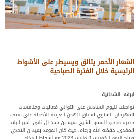
الشعار الأحمر يتألق ويسيطر على الأشواط
الرئيسية خلال الفترة الصباحية
لبرقه- الشحانية
تواصلت لليوم السادس على التوالي فعاليات ومنافسات
المهرجان السنوي لسباق الهجن العربية الأصيلة على سيف
حضرة صاحب السمو الشيخ تميم بن حمد آل ثاني، أمير البلاد
المفدى، حفظه الله ورعاه، حيث كان الموعد بميدان التحدي
صباح اليوم الخميس 9 مارس 2023 مع أشواط الجذاع