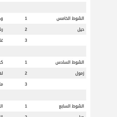
الشوط الخامس
1
ود
حيل
2
رش
3
غا
الشوط السادس
1
كر
زمول
2
له
3
مت
الشوط السابع
1
ال