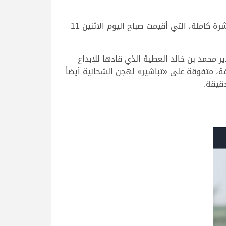
حققت هجن الشحانية العلامة الكاملة في منافسات الحيل والزمول، بعدما فرضت سيطرتها التامة على الأشواط العشرة كاملة، التي أقيمت صباح اليوم الاثنين 11
 محمد بن خالد العطية الذي قادها للإبداع
ز بأقوى نواميس الحيل، ناموس الشوط الأول الرئيسي للحيل مفتوح، بتوقيت زمني قدره 8.06.19 دقيقة، متفوقة على «تباشير» لهجن الشحانية أيضاً