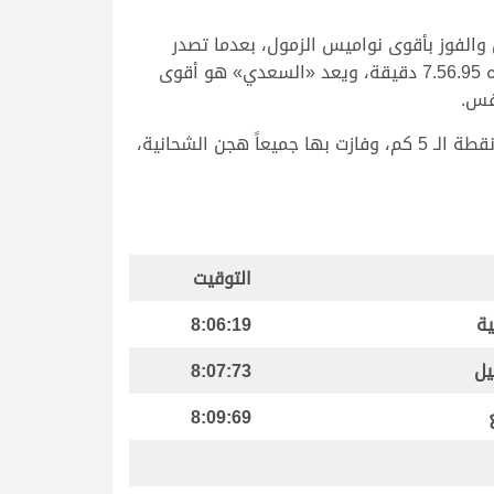
والفوز بأقوى نواميس الزمول، بعدما تصدر
الشوط الثاني الرئيسي المخصص للزمول مفتوح، وحقق «السعدي» توقيتاً قوياً هو الأفضل في منافسات اليوم قدره 7.56.95 دقيقة، ويعد «السعدي» هو أقوى
افس.
وتوالت انطلاقات الحيل والزمول صباح اليوم على مدار 10 أشواط، خصصت 6 منها للحيل و4 للزمول، جرت جميعها من نقطة الـ 5 كم، وفازت بها جميعاً هجن الشحانية،
التوقيت
ية
8:06:19
يل
8:07:73
8:09:69