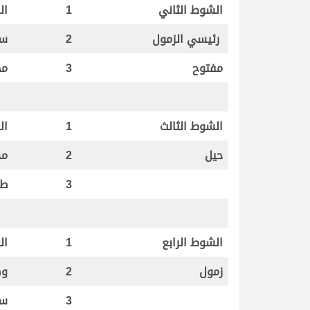
الشوط الثاني
1
ال
رئيسي الزمول
2
سب
مفتوح
3
مح
الشوط الثالث
1
ال
حيل
2
مد
3
طو
الشوط الرابع
1
الب
زمول
2
وض
3
سم