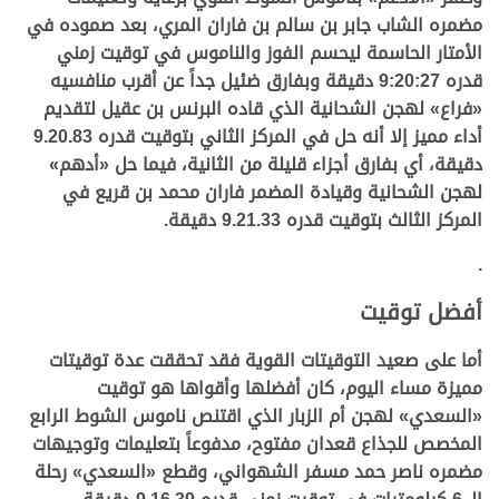
مضمره الشاب جابر بن سالم بن فاران المري، بعد صموده في
الأمتار الحاسمة ليحسم الفوز والناموس في توقيت زمني
قدره 9:20:27 دقيقة وبفارق ضئيل جداً عن أقرب منافسيه
«فراع» لهجن الشحانية الذي قاده البرنس بن عقيل لتقديم
أداء مميز إلا أنه حل في المركز الثاني بتوقيت قدره 9.20.83
دقيقة، أي بفارق أجزاء قليلة من الثانية، فيما حل «أدهم»
لهجن الشحانية وقيادة المضمر فاران محمد بن قريع في
المركز الثالث بتوقيت قدره 9.21.33 دقيقة.
.
أفضل توقيت
أما على صعيد التوقيتات القوية فقد تحققت عدة توقيتات
مميزة مساء اليوم، كان أفضلها وأقواها هو توقيت
«
السعدي
» لهجن أم الزبار الذي اقتنص ناموس الشوط الرابع
المخصص للجذاع قعدان مفتوح، مدفوعاً بتعليمات وتوجيهات
مضمره ناصر حمد مسفر الشهواني، وقطع «
السعدي
»
رحلة