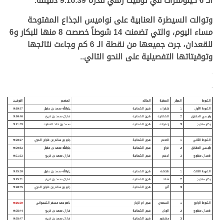
الـ 6 كيلومترات في توقيت زمني قدره 9.16.39 دقيقة.
وتوالت السيطرة العنابية على نواميس الجذاع المفتوحة
مساء اليوم، والتي تضمنت 14 شوطاً خصصت 8 منها للبكار و6
للقعدان، جرت جميعها من نقطة الـ 6 كم وجاءت نتائجها
وتوقيتاتها التفصيلية على النحو التالي..
.
.
الشوط
المركز
المطية
المالك
المضمر
التوقيت
الشوط الأول
1
شقرا ء
هجن الشحانية
جارالله محمد بن عقيل
9:19:77
رئيسي الحقايق
2
الشاذلية
هجن الشحانية
فاران محمد بن قريع
9:20:46
بكار مفتوح
3
زعفرانة
هجن الشحانية
محمد بن خالد العطية
9:21:69
الشوط الثاني
1
الادعم
هجن الشحانية
جابر بن سالم بن فاران المري
9:20:27
رئيسي الحقايق
2
فراع
هجن الشحانية
جارالله محمد بن عقيل
9:20:83
قعدان مفتوح
3
ادهم
هجن الشحانية
فاران محمد بن قريع
9:21:33
الشوط الثالث
1
هتاشة
هجن الشحانية
جارالله محمد بن عقيل
9:25:30
بكار مفتوح
2
شقا
هجن الشحانية
فاران محمد بن قريع
9:25:31
3
أثير
هجن الشحانية
جابر بن سالم بن فاران المري
9:28:55
الشوط الرابع
1
السعدي
هجن ام الزبار
ناصر حمد مسفر الشهواني
9:16:39
قعدان مفتوح
2
الوذن
هجن الشحانية
فاران محمد بن قريع
9:25:44
3
مشهور
هجن الشحانية
فاران محمد بن قريع
9:25:47