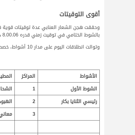
أقوى التوقيتات
وحققت هجن الشعار العنابي عدة توقيتات قوية في
بالشوط الختامي في توقيت زمني قدره 8.00.06 دقيقة.
وتوالت انطلاقات اليوم على مدار 10 أشواط، خصصت 6 منها للبكار و4 للقعدان، جاءت نتائجها وتوقيتاتها على النحو التالي..
الأشواط
المراكز
المطي
الشوط الأول
1
الشحان
رئيسي الثنايا بكار
2
الهبود
3
معاني