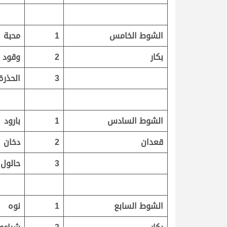
الشوط الخامس
1
محبة
بكار
2
وقود
3
الحذرة
الشوط السادس
1
بارود
قعدان
2
دخان
3
حالول
الشوط السابع
1
نوه