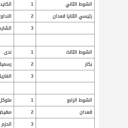
الشوط الثاني
1
الكايد
رئيسي الثنايا قعدان
2
النداو
3
الشارد
الشوط الثالث
1
ندى
بكار
2
رسمية
3
الغارية
الشوط الرابع
1
متوكل
قعدان
2
مهيض
3
الحزم