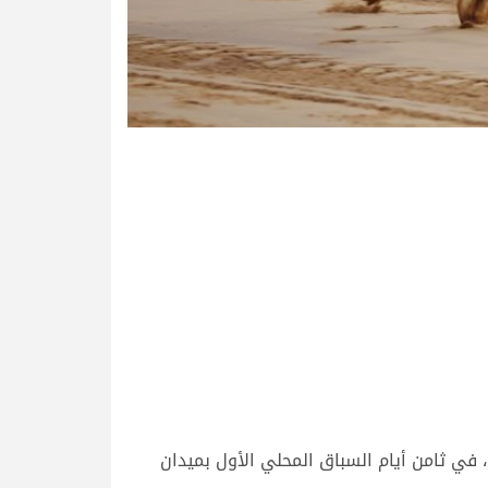
فرضت هجن الشحانية، سيطرتها على صدارة أشواط الثنايا المفتوحة، التي أقيمت صباح اليوم السبت 9 سبتمبر 2023، في ثامن أيام السباق المحلي الأول بميدان