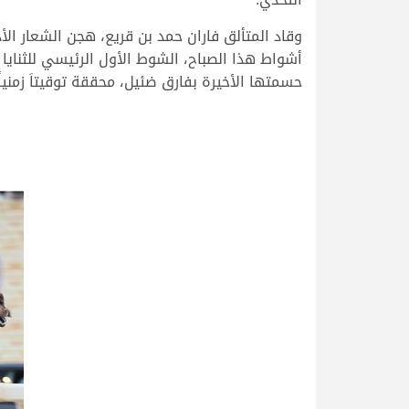
وقاد المتألق فاران حمد بن قريع، هجن الشعار ال
أشواط هذا الصباح، الشوط الأول الرئيسي للثنايا
حسمتها الأخيرة بفارق ضئيل، محققة توقيتاَ زمنياً قدره .00.28