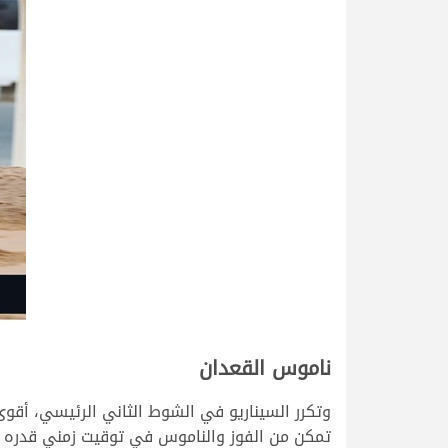
>
ناموس القعدان
وتكرر السيناريو في الشوط الثاني الرئيسي، أقوى
تمكن من الفوز والناموس في توقيت زمني قدره 8.03.00، تاركاً الوصافة لـ “النداوي”، وكذلك المركز الثالث لـ “الشارد” وجميعهم تحت رعاية فاران بن قريع.