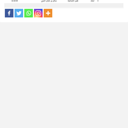
3
ابعاد
هجن الشحانية
سالم بن فاران المري
12:22:64