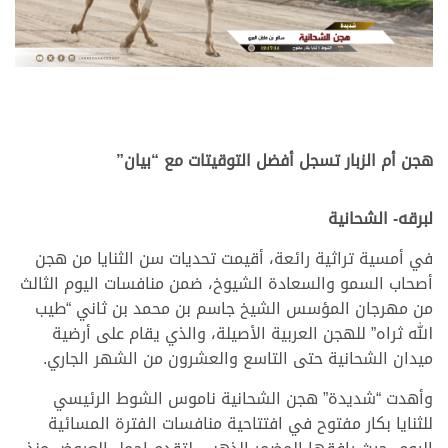
.
.
هجن أم الزبار تسجل أفضل التوقيتات مع “بيان”
.
لبرقه- الشحانية
في أمسية تراثية رائعة، أقيمت تحديات سن الثنايا من هجن
أصحاب السمو والسعادة الشيوخ، ضمن منافسات اليوم الثالث
من مهرجان المؤسس الشيخ جاسم بن محمد بن ثاني “طيب
الله ثراه” للهجن العربية الأصيلة، والذي يقام على أرضية
ميدان الشحانية حتى التاسع والعشرون من الشهر الجاري.
وأهدت “شديدة” هجن الشحانية ناموس الشوط الرئيسي
للثنايا بكار مفتوح في افتتاحية منافسات الفترة المسائية