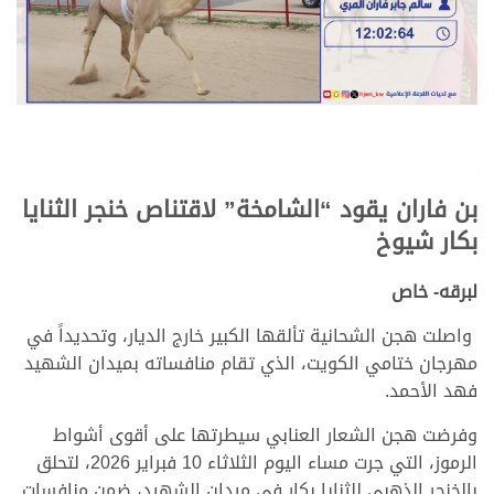
.
.
بن فاران يقود “الشامخة” لاقتناص خنجر الثنايا
بكار شيوخ
.
لبرقه- خاص
واصلت هجن الشحانية تألقها الكبير خارج الديار، وتحديداً في
مهرجان ختامي الكويت، الذي تقام منافساته بميدان الشهيد
فهد الأحمد.
وفرضت هجن الشعار العنابي سيطرتها على أقوى أشواط
الرموز، التي جرت مساء اليوم الثلاثاء 10 فبراير 2026، لتحلق
بالخنجر الذهبي للثنايا بكار في ميدان الشهيد، ضمن منافسات