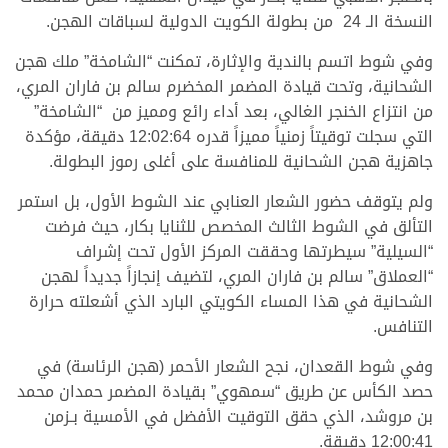
النسخة الـ 24 من بطولة الكويت الدولية لسباقات الهجن.
وفي شوط اتسم بالندية والإثارة، تمكنت “الشامخة” ملك هجن
الشحانية، وتحت قيادة المضمر المخضرم سالم بن فاران المري،
من انتزاع الخنجر الغالي، بعد أداء رائع ومميز من “الشامخة”
التي سجلت توقيتاً زمنياً مميزاً قدره 12:02:64 دقيقة، مؤكدة
جاهزية هجن الشحانية للمنافسة على أغلى رموز البطولة.
ولم يتوقف حضور الشعار العنابي عند الشوط الأول، بل استمر
التألق في الشوط الثالث المخصص للثنايا بكار، حيث فرضت
“السيلية” سيطرتها وحققت المركز الأول تحت إشراف
“العملاق” سالم بن فاران المري، لتضيف إنجازاً جديداً لهجن
الشحانية في هذا المساء الكويتي البارد الذي أشعلته حرارة
التنافس.
وفي شوط القعدان، نجح الشعار الأحمر (هجن الرئاسة) في
حصد الكأس عن طريق “سمهوي” بقيادة المضمر حمدان محمد
بن مروشد، الذي حقق التوقيت الأفضل في الأمسية بـزمن
12:00:41 دقيقة.