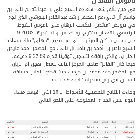
ناموس القعدان
في حين تألق شعار سعادة الشيخ علي بن عبدالله بن ثاني بن
جاسم آل ثاني،مع المضمر راشد عبدالقادر البلوشي الذي نجح
في ترويض “مشغل” ليكسب الرهان على ناموس الشوط
الرئيسي للقعدان مفتوح، وذلك عبر رحلة قدرها 9.20.82
دقيقة، فيما كان المركز الثاني من نصيب “مهلي” ملك سعادة
الشيخ ناصر بن أحمد بن ناصر آل ثاني، مع المضمر حمد عايض
الحنزاب، والذي رافقه لتسجيل توقيتًا قدره 9.22.89 دقيقة،
فيما كان “الفايز” صاحب المركز الثالث بشعار هجن أم الزبار،
مع المضمر حمد محمد بن جرحب، حيث قطع “الفايز” مسافة
السباق في زمن مقدراه 9.23.47 دقيقة.
وجاءت النتائج التفصيلية للأشواط الـ 16 التي أقيمت مساء
اليوم لسن الجذاع المفتوحة، على النحو التالي:
.
.
الشوط
المركز
المطية
المالك
المضمر
التوقيت
الشوط الأول
1
لضى
هجن الشحانية
سالم بن فاران المري
9:17:98
رئيسي الجذاع
2
امجاد
هجن الرئاسة
أحمد مطر ماجد الخييلي
9:21:19
بكار مفتوح
3
احساس
هجن الشحانية
محمد بن خالد العطية
9:23:88