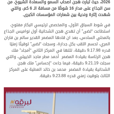
2026، حيث تبارت هجن أصحاب السمو والسعادة الشيوخ، من
سن الجذاع على مدار 16 شوطًا من مسافة الـ 6 كم، والتي
شهدت إثارة وندية بين شعارات المؤسسات الكبرى.
في شوط السباق الأول، والمخصص لرئيسي البكار مفتوح،
استطاعت “لضى” أن تهدي هجن الشحانية أول نواميس الجذاع
بالمحلي السادس، بعد ان قادها المضمر القدير سالم بن فاران
المري، لحسم اللقب بكل جدارة، وسجلت “لضى” توقيتًا زمنيًا
قدره 9.17.98 دقيقة، تلتها في المركز الثاني “أمجاد” ملك
هجن الرئاسة بقيادة المضمر أحمد مطر ماجد الخييلي، والتي
سجلت 9.21.19 دقيقة، فيما جاءت “إحساس” ملك هجن
الشحانية بقيادة المضمر محمد بن خالد العطية على المركز
الثالث بتوقيت زمني قدره 9.23.88 دقيقة.
.