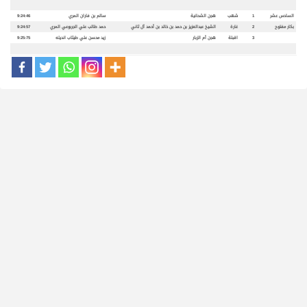
السادس عشر
1
شهب
هجن الشحانية
سالم بن فاران المري
9:24:46
بكار مفتوح
2
غارة
الشيخ عبدالعزيز بن حمد بن خالد بن أحمد آل ثاني
حمد طالب علي الجربوعي المري
9:24:57
3
اقبلة
هجن أم الزبار
زيد محسن علي طيثاب انديله
9:25:75