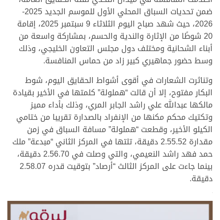
ضمن تحديات السباق المحلي الأول للموسم الجديد 2025-
2026، حيث شهد صباح اليوم الثلاثاء 9 سبتمبر 2025، إقامة
20 شوطًا من الإثارة والندية والحسم، بمشاركة واسعة من
أبناء الشحانية ومختلف دول مجلس التعاون الخليجي، وذلك
وسط حضور جماهيري كبير زاد من حماس المنافسة.
وتناثرت الشعارات في أقوى أشواط الحقايق اليوم، شوط
البكار مفتوح، إلا أن قالت “هملولة” كلمتها في الأخير بقيادة
مالكها عبدالله علي راشد الجابر المري، وذلك بأداء مميز
وتكتيك محكم مكنها من الإنفراد بالصدارة تقريبا من ختامي
الكيلو الأخير، وقطعت “هملولة” مسافة السباق في زمن
مقدارة 2.55.52 دقيقة، تلتها في المركز الثاني “مبدعة” ملك
حمد فهد راشد النعيمي، والتي وصلت في 2.56.70 دقيقة،
بينما جاءت على المركز الثالث “أرصاد” بتوقيت قدره 2.58.07
دقيقة.
>