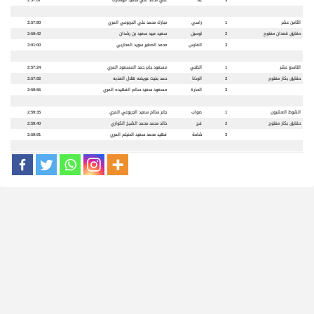
الثامن عشر
1
راسي
مبارك محمد علي الجربوعي المري
2:57:80
حقايق قعدان مفتوح
2
لوسيل
سعيد عبيد سعيد بن رشدان
2:59:42
3
الفارس
محمد الصغير سويد المحاربي
3:01:00
التاسع عشر
1
الظبي
مسعود جابر حمد المسعود المري
2:57:24
حقايق بكار مفتوح
2
الوذنا
حمد بخيت عويضه هلال العذبه
2:57:92
3
الحذرة
مسعود سعيد سالم الفهيده المري
2:59:55
الشوط العشرون
1
صواب
جابر سالم سعيد الجربوعي المري
2:59:35
حقايق بكار مفتوح
2
فج
خالد محمد محمد الشيخ الكواري
2:59:40
3
شامة
فهيد محمد سعيد الحنيتم المري
2:59:91