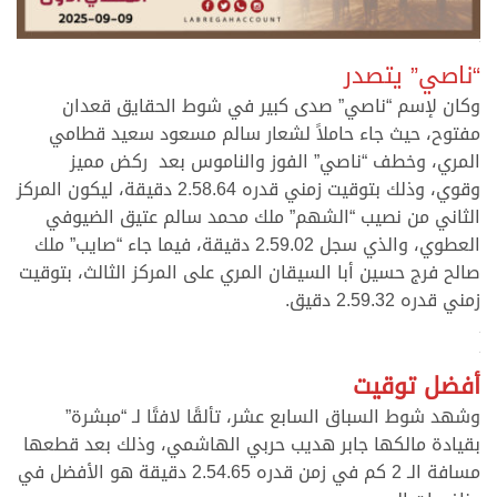
>
“ناصي” يتصدر
وكان لإسم “ناصي” صدى كبير في شوط الحقايق قعدان
مفتوح، حيث جاء حاملاً لشعار سالم مسعود سعيد قطامي
المري، وخطف “ناصي” الفوز والناموس بعد ركض مميز
وقوي، وذلك بتوقيت زمني قدره 2.58.64 دقيقة، ليكون المركز
الثاني من نصيب “الشهم” ملك محمد سالم عتيق الضيوفي
العطوي، والذي سجل 2.59.02 دقيقة، فيما جاء “صايب” ملك
صالح فرج حسين أبا السيقان المري على المركز الثالث، بتوقيت
زمني قدره 2.59.32 دقيق.
>
>
أفضل توقيت
وشهد شوط السباق السابع عشر، تألقًا لافتًا لـ “مبشرة”
بقيادة مالكها جابر هديب حربي الهاشمي، وذلك بعد قطعها
مسافة الـ 2 كم في زمن قدره 2.54.65 دقيقة هو الأفضل في