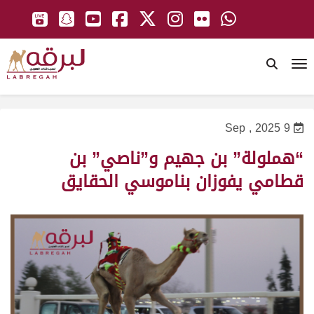
To
9 Sep , 2025
“هملولة” بن جهيم و”ناصي” بن
قطامي يفوزان بناموسي الحقايق