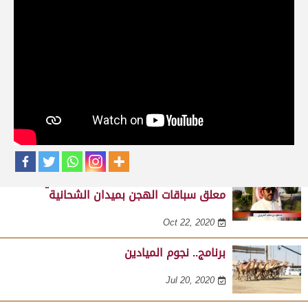
حلقات برنامج نجوم الميادين
لقاء مع عبدالله بن عبدالكريم الشمري .. مدير عام الرياضات
التراثية بالهيئة الملكية لمحافظة العلا على هامش مهرجان
صاحب السمو الأمير الوالد 23-02-2025
Feb 24, 2025
لقاء خاص مع مسعود بن سعيد الحريري..
معلق سباقات الهجن بميدان الشحانية
Oct 22, 2020
برنامج.. نجوم الميادين
Jul 20, 2020