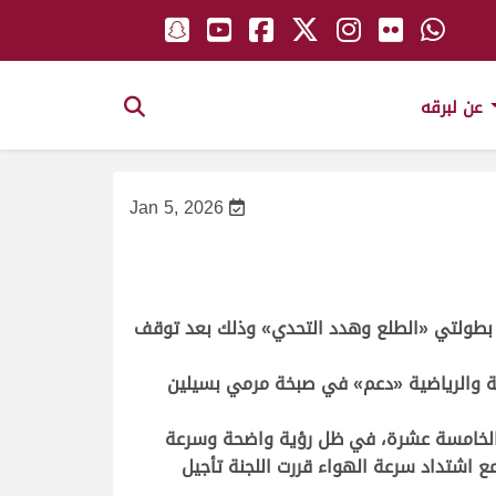
عن لبرقه
Jan 5, 2026
«
الطلع وهدد التحدي» وذلك بعد توقف
ية والرياضية «دعم» في ﺻﺒﺨﺔ ﻣﺮﻣﻲ ﺑﺴﻴﻠﻴﻦ
الخامسة عشرة، في ظل رؤية واضحة وسرعة
اشتداد سرعة الهواء قررت اللجنة تأجيل