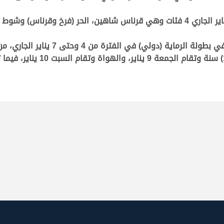
وتشمل بطولة الدعو الدولي التي تقام في 20 يناير الجاري 4 فئات وهي قرناس شاهين، 
ة من 4 وحتى 7 يناير الجاري، من خلال رقم الواتساب 0097455215399
وتشمل البطولة ثلاث فئات وهي ال