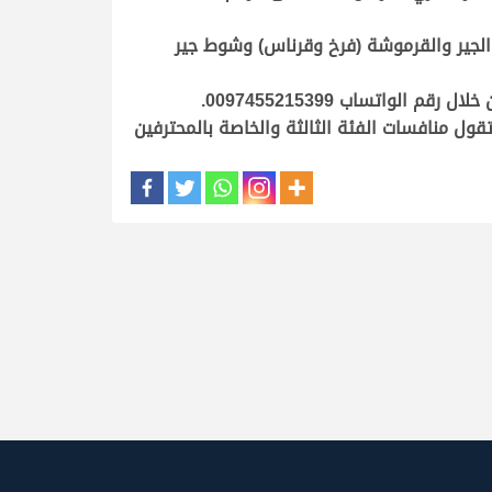
الحر (فرخ وقرناس) وشوط الجير والقرموشة (فرخ وقرناس) وشوط جير
.
ناشئين (14-18) سنة وتقام الجمعة 9 يناير، والهواة وتقام السبت 10 يناير، فيما تقول منافسات الفئة الثالثة والخاصة بالمحترفين