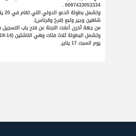
0097433053334 .
شاهين وجير وتبع (فرخ وقرناس
).
من جهة أخرى أعلنت اللجنة عن فتح باب التسجيل في بطولة الرماية (دولي) في الفتر
يوم السبت 17 يناير
.