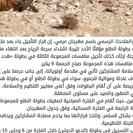
والمتحدث الرسمي باسم مهرجان مرمي، إن قرار التأجيل جاء بعد م
ف بطولة الطلع مؤقتًا الأحد نتيجة اشتداد سرعة الرياح بعد انتهاء
للجنة ارتأت كذلك تأجيل منافسات المجموعة الثالثة في بطولة «هدد 
سات هذه المجموعة صباح الجمعة 9 يناير
.
مة المشاركين تأتي في مقدمة أولوياتنا، إلى جانب حرصنا على إت
 عادلة ومواتية للجميع، سواء في بطولة الطلع أو في بطولة هد
ريصة على أن تُقام البطولات وفق أعلى معايير التنظيم والسلامة،
 في الصقور والصيد على مستوى المنطقة
.
ثنين، حيث تُقام في الفترة الصباحية تصفيات بطولة الطلع للمجم
 الرابعة في الفترة المسائية، وفق جدول المهرجان
.
وية بشكل مُستمر، وتتخذ قراراتها بما يخدم مصلحة المشاركين ويح
لجنة التنظيمية
.
عو الدولي) خلال الفترة من 6 وحتى 15 يناير الجاري، عبر الواتساب على الرقم،