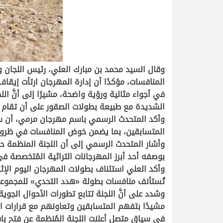
.
وقال السيد محمد بن مبارك العلي، رئيس اللجان 
المنافسات، مؤكدًا أن إدارة المهرجان ارتأت إيقا
في أجواء مثالية ورؤية واضحة، مشيرًا إلى أنَّ ا
الشديدة مع طبيعة بطولات الصقور على أن تقام مناف
وأكد المتحدث الرسمي باسم مهرجان مرمي، أن سلا
المتسابقين، بما يضمن خوض المنافسات في ظروف
وأشار المتحدث الرسمي إلى أن اللجنة المنظمة ح
بوصفه أحد أبرز المهرجانات التراثية المُتخصصة
وأكد العلي استئناف بطولات المهرجان اليوم الإ
تُستأنف منافسات بطولة
«
هدد التحدي» للمجموعة
وشدد على أنَّ اللجنة تتابع تطورات الأحوال الج
مشيدًا بتفهم المتسابقين وتعاونهم مع قرارات ال
في سياق متصل أعلنت اللجنة المُنظمة عن فتح باب التسجيل في بطولة (الد