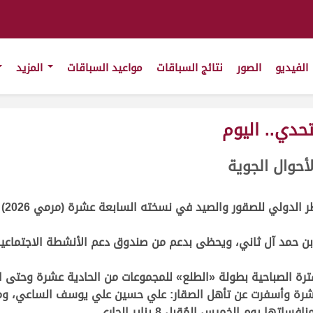
الفيديو
الصور
نتائج السباقات
مواعيد السباقات
المزيد
حدي.. اليوم
حوال الجوية
ولي للصقور والصيد في نسخته السابعة عشرة (مرمي 2026) بطولتي
 ﺑﻦ ﺣﻤﺪ آل ﺛﺎﻧﻲ، ويحظى بدعم من صندوق دعم الأنشطة الاجتماع
رة الصباحية بطولة «الطلع
»
للمجموعات من الحادية عشرة وحتى 
عشرة وأسفرت عن تأهل الصقار: علي حسين علي يوسف الساعي، ومع 
.