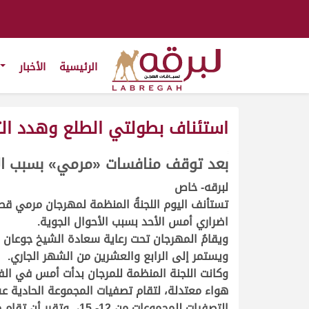
الرئيسية
الأخبار
استئناف بطولتي الطلع وهدد الت
.
بعد توقف منافسات «مرمي» بسبب الأ
.
.
.
لبرقه- خاص
تستأنف اليوم اللجنةُ المنظمة لمهرجان مرمي قطر الد
اضراري أمس الأحد بسبب الأحوال الجوية
.
ويقامُ المهرجان ﺗﺤﺖ رﻋﺎﻳﺔ ﺳﻌﺎدة اﻟﺸﻴﺦ ﺟﻮﻋﺎن
ويستمر إلى الرابع والعشرين من الشهر الجاري
.
وكانت اللجنة المنظمة للمرجان بدأت أمس في الفت
هواء معتدلة، لتقام تصفيات المجموعة الحادية 
التصفيات للمجموعات من 12- 15، وتقرر أن تقام منافساتها يوم الخميس المُقبل 8 يناير الجاري