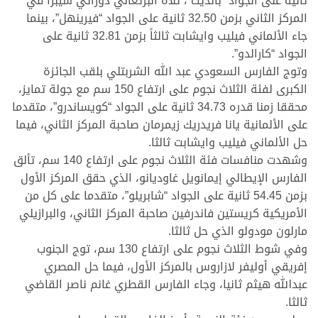
ثانية على الجواد “بانديت”، تلاه البرتغالي دوراتي سيبرا في
المركز الثاني بزمن 32.50 ثانية على الجواد “فيرينهل”، بينما
جاء الألماني فيليب وايشابت ثالثاً بزمن 32.81 ثانية على
الجواد “كارالدو”.
وتوج الفارس السعودي عبد الله الشربتلي بلقب الجائزة
الكبرى لفئة الثلاث نجوم على ارتفاع 150 سم مع جولة تمايز،
محققا زمنا قدره 34.73 ثانية على الجواد “كويساندرو”، متقدما
على الألمانية يانا فريدريك زيمرمان صاحبة المركز الثاني، فيما
حل الألماني فيليب وايشابت ثالثا.
وشهدت منافسات فئة الثلاث نجوم على ارتفاع 140 سم، تألق
الفارس الإيطالي إيمانويل غاوديانو، الذي حقق المركز الأول
بزمن 54.45 ثانية على الجواد “شابريلو”، متقدما على كل من
الأمريكية كريستين فاندرفين صاحبة المركز الثاني، والبرازيلي
مارلون مودولو الذي حل ثالثا.
وفي شوط الثلاث نجوم على ارتفاع 130 سم، توج الجنوب
إفريقي أوليفر لازاروس بالمركز الأول، فيما حل المصري
عبدالله هيثم ثانيا، وجاء الفارس القطري غانم ناصر القاضي
ثالثا.