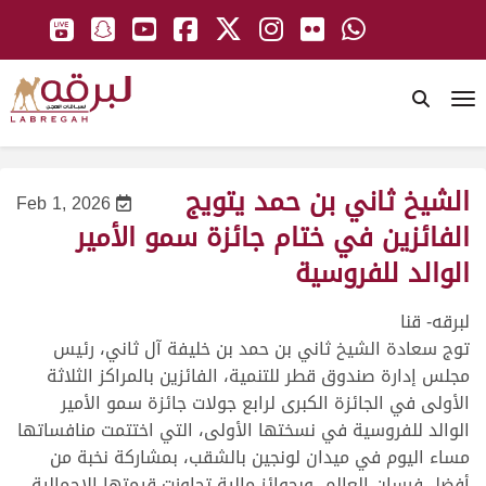
To
الشيخ ثاني بن حمد يتويج
Feb 1, 2026
الفائزين في ختام جائزة سمو الأمير
الوالد للفروسية
لبرقه- قنا
توج سعادة الشيخ ثاني بن حمد بن خليفة آل ثاني، رئيس
مجلس إدارة صندوق قطر للتنمية، الفائزين بالمراكز الثلاثة
الأولى في الجائزة الكبرى لرابع جولات جائزة سمو الأمير
الوالد للفروسية في نسختها الأولى، التي اختتمت منافساتها
مساء اليوم في ميدان لونجين بالشقب، بمشاركة نخبة من
أفضل فرسان العالم، وبجوائز مالية تجاوزت قيمتها الإجمالية