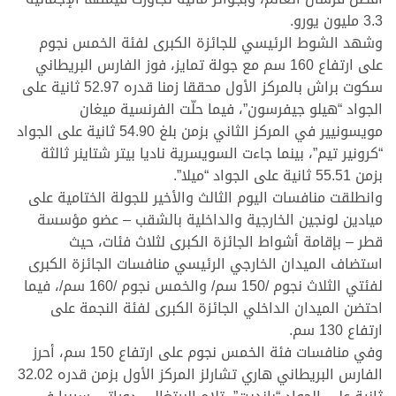
3.3 مليون يورو.
وشهد الشوط الرئيسي للجائزة الكبرى لفئة الخمس نجوم
على ارتفاع 160 سم مع جولة تمايز، فوز الفارس البريطاني
سكوت براش بالمركز الأول محققا زمنا قدره 52.97 ثانية على
الجواد “هيلو جيفرسون”، فيما حلّت الفرنسية ميغان
مويسونيير في المركز الثاني بزمن بلغ 54.90 ثانية على الجواد
“كرونير تيم”، بينما جاءت السويسرية ناديا بيتر شتاينر ثالثة
بزمن 55.51 ثانية على الجواد “ميلا”.
وانطلقت منافسات اليوم الثالث والأخير للجولة الختامية على
ميادين لونجين الخارجية والداخلية بالشقب – عضو مؤسسة
قطر – بإقامة أشواط الجائزة الكبرى لثلاث فئات، حيث
استضاف الميدان الخارجي الرئيسي منافسات الجائزة الكبرى
لفئتي الثلاث نجوم /150 سم/ والخمس نجوم /160 سم/، فيما
احتضن الميدان الداخلي الجائزة الكبرى لفئة النجمة على
ارتفاع 130 سم.
وفي منافسات فئة الخمس نجوم على ارتفاع 150 سم، أحرز
الفارس البريطاني هاري تشارلز المركز الأول بزمن قدره 32.02