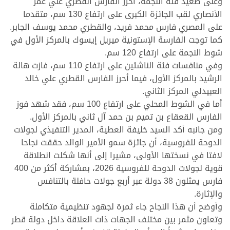
وعلى صعيد فئة النجمة، أحرز الفارس القطري علي عمر
الأنصاري لقب الجائزة الكبرى على ارتفاع 130 سم، متقدما
على المصري فارس محمد فريد، والقطري محمد يوسف الجابر.
كما توجت الفارسة الإستونية ميريل إيسوك بالمركز الأول في
شوط النجمة على ارتفاع 120 سم.
وفي منافسات فئة الناشئين على ارتفاع 110 سم، فازت هالة
الرشيد بالمركز الأول، فيما أحرز الفارس القطري علي خالد
العبيدلي المركز الثاني.
أما في الشوط المحلي على ارتفاع 100 سم، فقد شهد فوز
الفارس القعقاع بن تميم بن حمد آل ثاني بالمركز الأول.
ومن جانبه أكد السيد خليفة العطية، المدير التنفيذي لجولات
الدوحة للفروسية، أن جائزة سمو الأمير الوالد حققت نجاحا
لافتا في نسختها الأولى، مشيرا إلى أنها شكلت انطلاقة
قوية لجولات الدوحة للفروسية 2026، بمشاركة أكثر من 400
فارس يمثلون 38 دولة عبر أربع جولات حافلة بالتنافس
والإثارة.
وأوضح أن هذا النجاح جاء ثمرة لجهود تنظيمية متكاملة
وتعاون مثمر بين مختلف الجهات ذات العلاقة داخل دولة قطر