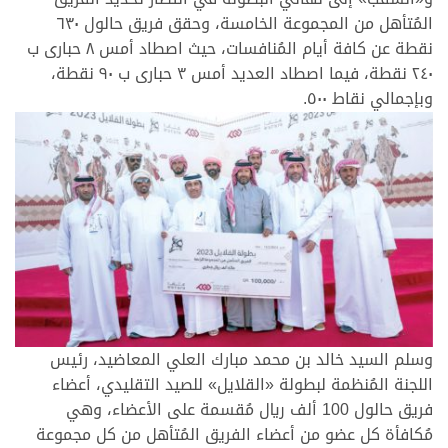
المُتأهل من المجموعة الخامسة، وحقق فريق حالول ٦٣٠
نقطة عن كافة أيام المُنافسات، حيث اصطاد أمس ٨ حبارى ب
٢٤٠ نقطة، فيما اصطاد العديد أمس ٣ حبارى ب ٩٠ نقطة،
وبإجمالي نقاط ٥٠٠.
وسلم السيد خالد بن محمد مبارك العلي المعاضيد، رئيس
اللجنة المُنظمة لبطولة «القلايل» للصيد التقليدي، أعضاء
فريق حالول 100 ألف ريال مُقسمة على الأعضاء، وهي
مُكافأة كل عضو من أعضاء الفريق المُتأهل من كل مجموعة