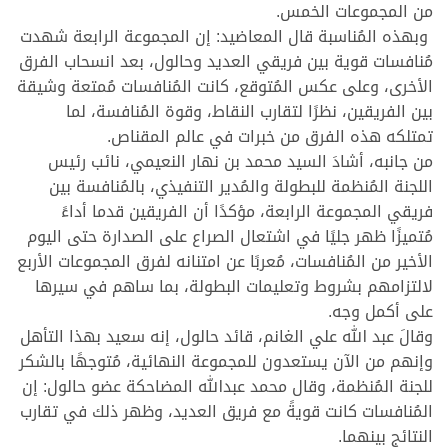
من المجموعات الخمس.
وبهذه المُناسبة قال المعاضيد: إن المجموعة الرابعة شهدت
مُنافسات قوية بين فريقي العديد وحالول، بعد انسحاب الفرق
الأخرى، وعلى عكس المُتوقع، كانت المُنافسات مُمتعة وشيقة
بين الفريقين، نظرًا لتقارب النقاط، وقوة المُنافسة، لما
تمتلكه هذه الفرق من خبرات في عالم المقناص.
من جانبه، أشادَ السيد محمد بن نهار النعيمي، نائب رئيس
اللجنة المُنظمة للبطولة والمُدير التنفيذي، بالمُنافسة بين
فريقي المجموعة الرابعة، مؤكدًا أن الفريقين قدما أداءً
مُتميزًا ظهر جليًا في اشتعال الصراع على الصدارة حتى اليوم
الأخير من المُنافسات، مُعربًا عن امتنانه لفرق المجموعات الأربع
لالتزامهم بشروط وتعليمات البطولة، بما ساهم في سيرها
على أكمل وجه.
وقالَ عبد الله علي الغانم، قائد حالول، إنه سعيد بهذا التأهل
وإنهم من الآن يستعدون للمجموعة النهائية، مُتوجهًا بالشكر
للجنة المُنظمة، وقال محمد عبدالله المضاحكة عضو حالول: إن
المُنافسات كانت قويةً مع فريق العديد، وظهر ذلك في تقارب
النتائج بينهما.