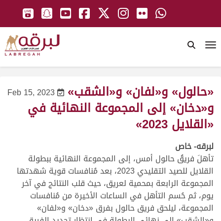
To
«حالول» و«لفان» و«الشقب»
Feb 15, 2023
و«دخان» إلى المجموعة النهائية في
«القلايل 2023»
لبرقه- خاص
تأهلَ فريقُ حالول أمس، إلى المجموعة النهائية ببطولة
القلايل للصيد التقليدي 2023، بعد مُنافسات قوية شهدتها
المجموعة الرابعة بمحمية لعريق، حيث قلب النتائج في آخر
يوم، ثم حُسم التأهل في الساعات الأخيرة من مُنافسات
المجموعة، ليلحق فريق حالول بفرق «دخان» و«لفان»
و«الشقب» إلى نهائي البطولة في انتظار تحديد الفريق