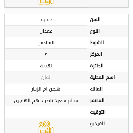
السن
حقايق
النوع
قعدان
الشوط
السادس
المركز
٣
الجائزة
نقدية
اسم المطية
لفان
المالك
هـجـن ام الزبـار
المضمر
سالم سعيد ناصر دلهم الهاجري
التوقيت
الفيديو