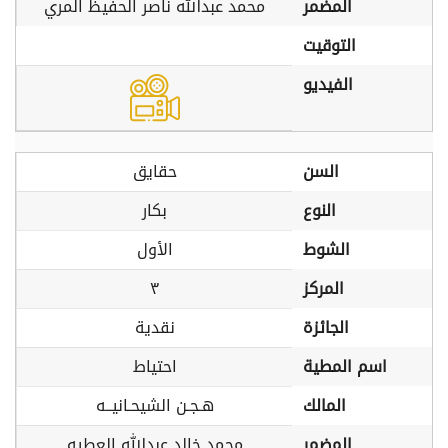
المضمر
محمد عبدالله ناصر الحفيظ المري
التوقيت
الفيديو
السن
حقايق
النوع
بكار
الشوط
الأول
المركز
٣
الجائزة
نقدية
اسم المطية
احتياط
المالك
هـجـن الشيحـانيــه
المضمر
محمد خالد عبدالله العطيه