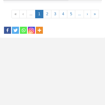
«
‹
...
1
2
3
4
5
...
›
»