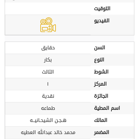
التوقيت
الفيديو
السن
حقايق
النوع
بكار
الشوط
الثالث
المركز
١
الجائزة
نقدية
اسم المطية
طماعه
المالك
هـجـن الشيحـانيــه
المضمر
محمد خالد عبدالله العطيه