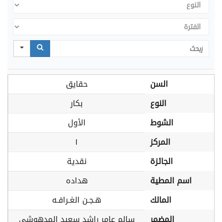
النوع
الفترة
Search
السن
حقايق
النوع
بكار
الشوط
الأول
المركز
١
الجائزة
نقدية
اسم المطية
هداده
المالك
هـجـن الغـرافـه
المضمر
سالم عامر راشد سعيد المدهوشي