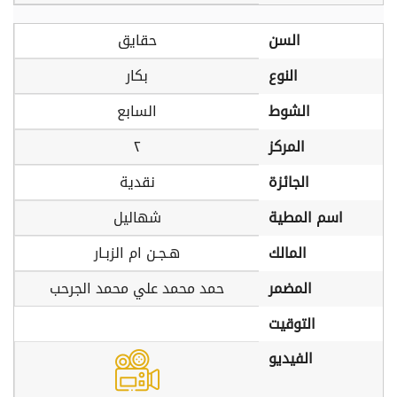
السن
حقايق
النوع
بكار
الشوط
السابع
المركز
٢
الجائزة
نقدية
اسم المطية
شهاليل
المالك
هـجـن ام الزبـار
المضمر
حمد محمد علي محمد الجرحب
التوقيت
الفيديو