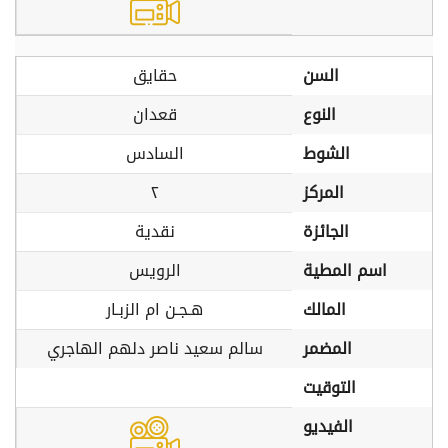
السن
حقايق
النوع
قعدان
الشوط
السادس
المركز
٢
الجائزة
نقدية
اسم المطية
الرويس
المالك
هـجـن ام الزبـار
المضمر
سالم سعيد ناصر دلهم الهاجري
التوقيت
الفيديو