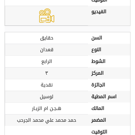
الفيديو
السن
حقايق
النوع
قعدان
الشوط
الرابع
المركز
٣
الجائزة
نقدية
اسم المطية
لوسيل
المالك
هـجـن ام الزبـار
المضمر
حمد محمد علي محمد الجرحب
التوقيت