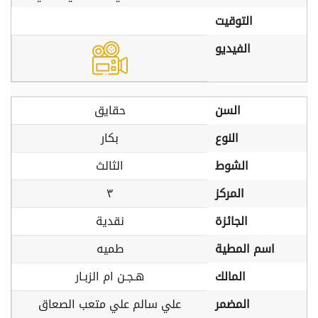
التوقيت
الفيديو
السن
حقايق
النوع
بكار
الشوط
الثالث
المركز
٣
الجائزة
نقدية
اسم المطية
طميه
المالك
هـجـن ام الزبـار
المضمر
علي سالم علي متعب الصعاق