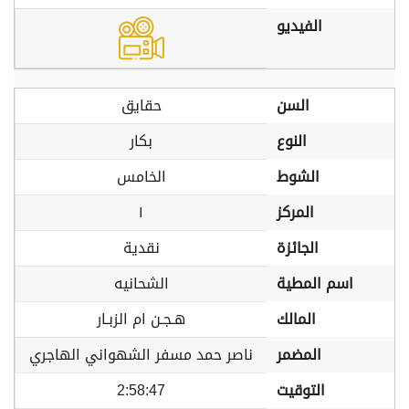
الفيديو
السن
حقايق
النوع
بكار
الشوط
الخامس
المركز
١
الجائزة
نقدية
اسم المطية
الشحانيه
المالك
هـجـن ام الزبـار
المضمر
ناصر حمد مسفر الشهواني الهاجري
التوقيت
2:58:47