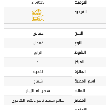
التوقيت
2:59:13
الفيديو
السن
حقايق
النوع
قعدان
الشوط
الرابع
المركز
٢
الجائزة
نقدية
اسم المطية
شعاع
المالك
هـجـن ام الزبـار
المضمر
سالم سعيد ناصر دلهم الهاجري
التوقيت