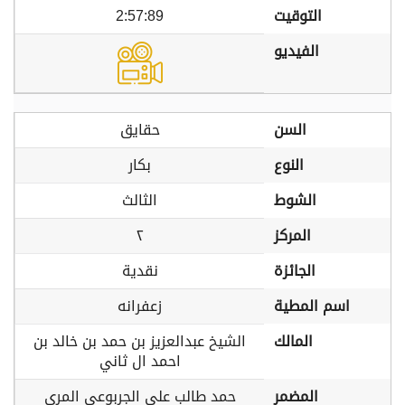
التوقيت
2:57:89
الفيديو
السن
حقايق
النوع
بكار
الشوط
الثالث
المركز
٢
الجائزة
نقدية
اسم المطية
زعفرانه
المالك
الشيخ عبدالعزيز بن حمد بن خالد بن
احمد ال ثاني
المضمر
حمد طالب علي الجربوعي المري