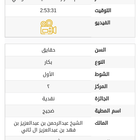
التوقيت
2:53:31
الفيديو
السن
حقايق
النوع
بكار
الشوط
الأول
المركز
٢
الجائزة
نقدية
اسم المطية
ضجيج
المالك
الشيخ عبدالرحمن بن عبدالعزيز بن
فهد بن عبدالعزيز ال ثاني