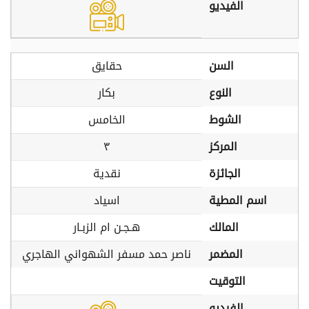
الفيديو
السن
حقايق
النوع
بكار
الشوط
الخامس
المركز
٣
الجائزة
نقدية
اسم المطية
اسياد
المالك
هـجـن ام الزبـار
المضمر
ناصر حمد مسفر الشهواني الهاجري
التوقيت
الفيديو