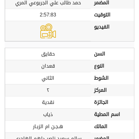
المضمر
حمد طالب علي الجربوعي المري
التوقيت
2:57:83
الفيديو
السن
حقايق
النوع
قعدان
الشوط
الثاني
المركز
٢
الجائزة
نقدية
اسم المطية
ذياب
المالك
هـجـن ام الزبـار
المضمر
سالم سعيد ناصر دلهم الهاجري