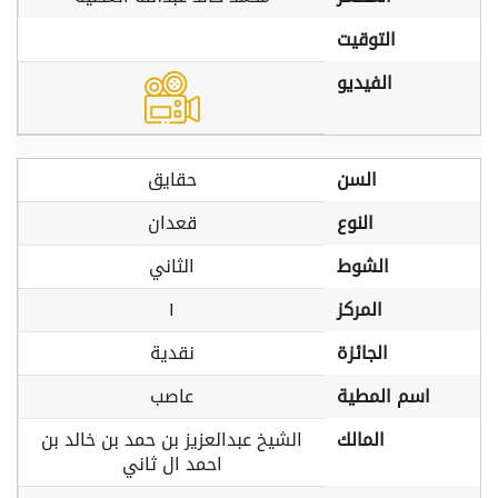
التوقيت
الفيديو
السن
حقايق
النوع
قعدان
الشوط
الثاني
المركز
١
الجائزة
نقدية
اسم المطية
عاصب
المالك
الشيخ عبدالعزيز بن حمد بن خالد بن
احمد ال ثاني