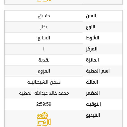
السن
حقايق
النوع
بكار
الشوط
السابع
المركز
١
الجائزة
نقدية
اسم المطية
العزوم
المالك
هـجـن الشيحـانيــه
المضمر
محمد خالد عبدالله العطيه
التوقيت
2:59:59
الفيديو