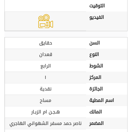
التوقيت
الفيديو
السن
حقايق
النوع
قعدان
الشوط
الرابع
المركز
١
الجائزة
نقدية
اسم المطية
مساح
المالك
هـجـن ام الزبـار
المضمر
ناصر حمد مسفر الشهواني الهاجري