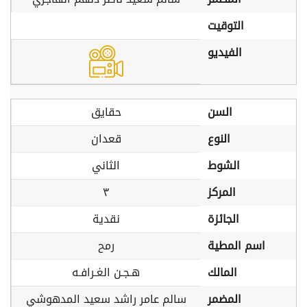
التوقيت
الفيديو
السن
حقايق
النوع
قعدان
الشوط
الثاني
المركز
٣
الجائزة
نقدية
اسم المطية
رمح
المالك
هـجـن الغـرافـه
المضمر
سالم عامر راشد سعيد المدهوشي