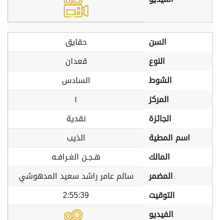
السن
حقايق
النوع
قعدان
الشوط
السادس
المركز
١
الجائزة
نقدية
اسم المطية
الذيب
المالك
هـجـن الغـرافـه
المضمر
سالم عامر راشد سعيد المدهوشي
التوقيت
2:55:39
الفيديو