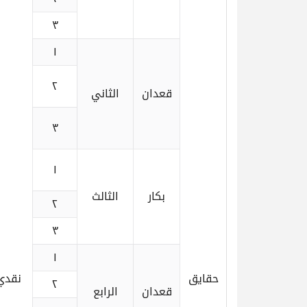
٣
١
٢
قعدان
الثاني
٣
١
بكار
الثالث
٢
٣
١
حقايق
نقدي
٢
قعدان
الرابع