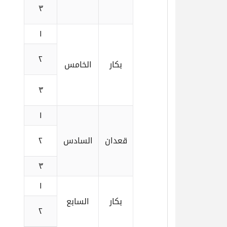
٣
١
٢
بكار
الخامس
٣
١
قعدان
السادس
٢
٣
١
بكار
السابع
٢