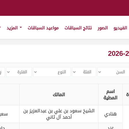
الفيديو
الصور
نتائج السباقات
مواعيد السباقات
المزيد
لسن
الفئة
النوع
الفترة
ch
اسم
ة
المالك
المطية
الشيخ سعود بن علي بن عبدالعزيز بن
هنادي
سعيد
أحمد آل ثاني
غند
جار