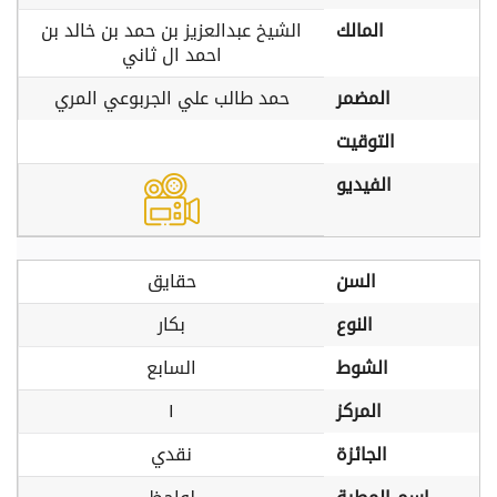
المالك
الشيخ عبدالعزيز بن حمد بن خالد بن
احمد ال ثاني
المضمر
حمد طالب علي الجربوعي المري
التوقيت
الفيديو
السن
حقايق
النوع
بكار
الشوط
السابع
المركز
١
الجائزة
نقدي