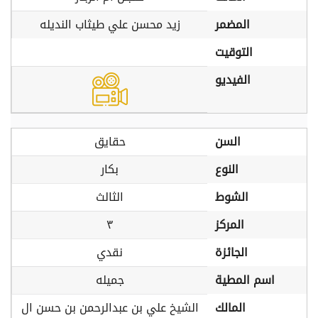
المضمر
زيد محسن علي طيثاب النديله
التوقيت
الفيديو
السن
حقايق
النوع
بكار
الشوط
الثالث
المركز
٣
الجائزة
نقدي
اسم المطية
جميله
المالك
الشيخ علي بن عبدالرحمن بن حسن ال