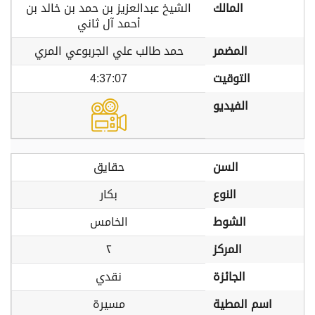
المالك
الشيخ عبدالعزيز بن حمد بن خالد بن
أحمد آل ثاني
المضمر
حمد طالب علي الجربوعي المري
التوقيت
4:37:07
الفيديو
السن
حقايق
النوع
بكار
الشوط
الخامس
المركز
٢
الجائزة
نقدي
اسم المطية
مسيرة