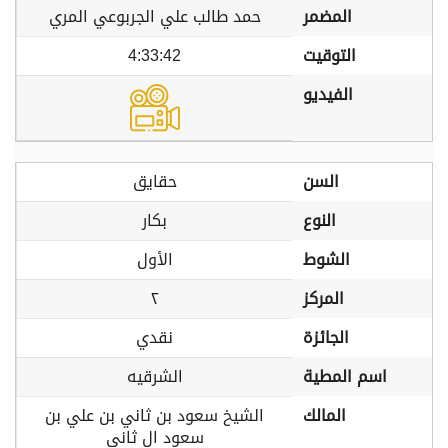
المضمر
حمد طالب علي الجربوعي المري
التوقيت
4:33:42
الفيديو
السن
حقايق
النوع
بكار
الشوط
الأول
المركز
٢
الجائزة
نقدي
اسم المطية
الشرقيه
المالك
الشيخ سعود بن ثاني بن علي بن
سعود ال ثاني