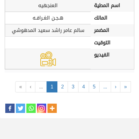
اسم المطية
العنجهيه
المالك
هـجـن الغـرافـه
المضمر
سالم عامر راشد سعيد المدهوشي
التوقيت
الفيديو
«
‹
...
1
2
3
4
5
...
›
»