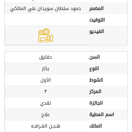
المضمر
حمود سلطان سويدان علي المالكي
التوقيت
الفيديو
السن
حقايق
النوع
بكار
الشوط
الأول
المركز
٣
الجائزة
نقدي
اسم المطية
علاج
المالك
هـجـن الغـرافـه