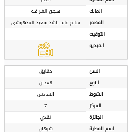
المالك
هـجـن الغـرافـه
المضمر
سالم عامر راشد سعيد المدهوشي
التوقيت
الفيديو
السن
حقايق
النوع
قعدان
الشوط
السادس
المركز
٣
الجائزة
نقدي
اسم المطية
شرهان