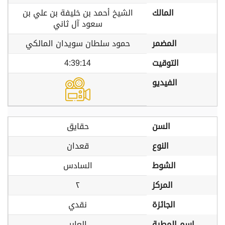
المالك
الشيخ أحمد بن خليفة بن علي بن
سعود آل ثاني
المضمر
حمود سلطان سويدان المالكي
التوقيت
4:39:14
الفيديو
السن
حقايق
النوع
قعدان
الشوط
السادس
المركز
٢
الجائزة
نقدي
اسم المطية
العابر