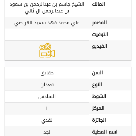
المالك
الشيخ جاسم بن عبدالرحمن بن سعود
بن عبدالرحمن ال ثاني
المضمر
علي محمد فهد سعيد القريصي
التوقيت
الفيديو
السن
حقايق
النوع
قعدان
الشوط
السادس
المركز
١
الجائزة
نقدي
اسم المطية
نجد