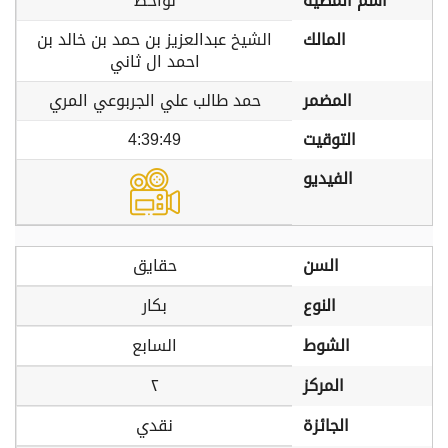
اسم المطية
لواحظ
المالك
الشيخ عبدالعزيز بن حمد بن خالد بن
احمد ال ثاني
المضمر
حمد طالب علي الجربوعي المري
التوقيت
4:39:49
الفيديو
السن
حقايق
النوع
بكار
الشوط
السابع
المركز
٢
الجائزة
نقدي