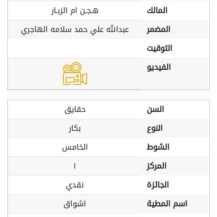
المالك
هـجـن ام الزبـار
المضمر
عبدالله علي حمد سلامه الهاجري
التوقيت
الفيديو
السن
حقايق
النوع
بكار
الشوط
الخامس
المركز
١
الجائزة
نقدي
اسم المطية
اشواق