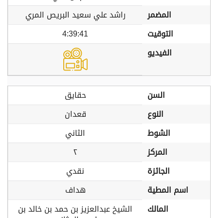
المضمر
راشد علي سعيد البريص المري
التوقيت
4:39:41
الفيديو
السن
حقايق
النوع
قعدان
الشوط
الثاني
المركز
٢
الجائزة
نقدي
اسم المطية
هداف
المالك
الشيخ عبدالعزيز بن حمد بن خالد بن