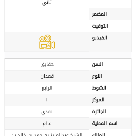
ثاني
المضمر
التوقيت
الفيديو
السن
حقايق
النوع
قعدان
الشوط
الرابع
المركز
١
الجائزة
نقدي
اسم المطية
عزام
المالك
الشيخ عبدالعزيز بن حمد بن خالد بن