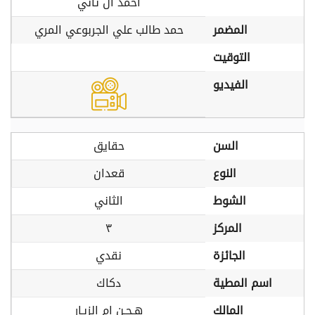
احمد ال ثاني
المضمر
حمد طالب علي الجربوعي المري
التوقيت
الفيديو
السن
حقايق
النوع
قعدان
الشوط
الثاني
المركز
٣
الجائزة
نقدي
اسم المطية
دكاك
المالك
هـجـن ام الزبـار