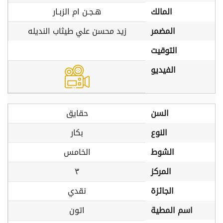
المالك
هـجـن ام الزبـار
المضمر
زيد محسن علي طيثاب النديله
التوقيت
الفيديو
السن
حقايق
النوع
بكار
الشوط
الخامس
المركز
٣
الجائزة
نقدي
اسم المطية
اتون