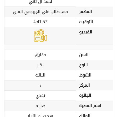
أحمد آل ثاني
المضمر
حمد طالب علي الجربوعي المري
التوقيت
4:41:57
الفيديو
السن
حقايق
النوع
بكار
الشوط
الثالث
المركز
٢
الجائزة
نقدي
اسم المطية
جداره
المالك
هـجـن ام الزبـار