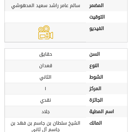
المضمر
سالم عامر راشد سعيد المدهوشي
التوقيت
الفيديو
السن
حقايق
النوع
قعدان
الشوط
الثاني
المركز
١
الجائزة
نقدي
اسم المطية
جلاد
المالك
الشيخ سلطان بن جاسم بن فهد بن
جاسم آل ثاني