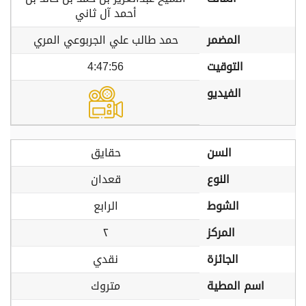
أحمد آل ثاني
المضمر
حمد طالب علي الجربوعي المري
التوقيت
4:47:56
الفيديو
السن
حقايق
النوع
قعدان
الشوط
الرابع
المركز
٢
الجائزة
نقدي
اسم المطية
متروك