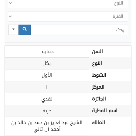
النوع
الفترة
Search
السن
حقايق
النوع
بكار
الشوط
الأول
المركز
١
الجائزة
نقدي
اسم المطية
حربة
المالك
الشيخ عبدالعزيز بن حمد بن خالد بن
أحمد آل ثاني