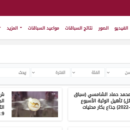
الفيديو
الصور
نتائج السباقات
مواعيد السباقات
المزيد
الفئة
الفترة
Search
ي محمد حماد الشامسي (سباق
ائل) تأهيل الوثبة الأسبوع
الج
الثامن -صباح 12-1-2022) جذاع بكار محليات
:9