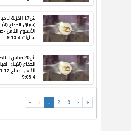
ش17 الخزنة لـ
(سباق الجذاع (لأبنا
محليات 9:13:4
ش20 مياس لـ 
الجذاع (لأبناء القب
9:05:4
«
‹
1
2
3
›
»