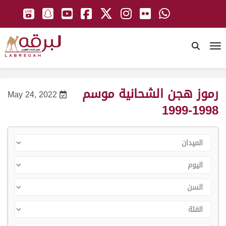
To
رموز هجن الشحانية موسم
May 24, 2022
1998-1999
الميدان
اليوم
السن
الفئة