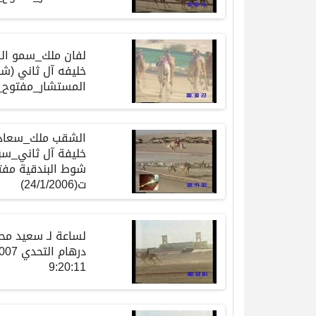
لفان ملك_سمو الش
خليفه آل ثاني (ش
المستشار_مفتوح_ت20-12-2006_ت:11
الشقب ملك_سعادة 
خليفة آل ثاني_سب
ت(24/1/2006)
لساعة
لـ
سعيد
مح
درهام
التحدي
12/5/2007 –
9:20:11