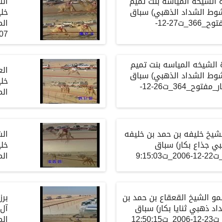
الشيخه المياسه بنت تميم
ال
شوط الشداد الذهبي) سباق
خلي
المستشار_حيل_مفتوح_366_ت27-12-
2007_ت0
الشيخه المياسه بنت تميم
الع
شوط الشداد الذهبي) سباق
خلي
المستشار_ثنايا بكار_مفتوح_364_ت26-12-
المس
يخ خليفه بن حمد بن خليفه
ال
ي جذاع بكار) سباق
خلي
9:15
الم
 الشيخ القعقاع بن حمد بن
برز
اد ذهبي ثنايا بكار) سباق
آل 
12:5
المست