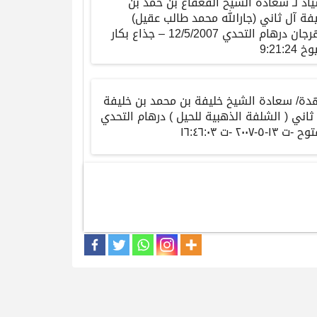
اد
لـ
سعادة
الشيخ
القعقاع
بن
حمد
بن
يفة
آل
ثاني
(
جارالله
محمد
طالب
عقيل
)
رجان
درهام
التحدي
12/5/2007 –
جذاع
بكار
وخ
9:21:24
هدة
/
سعادة
الشيخ
خليفة
بن
محمد
بن
خليفة
ثاني
(
الشلفة
الذهبية
للحيل
)
درهام
التحدي
توح
-
ت
١٣
-
٥
-
٢٠٠٧
-
ت
٠٣
:
٤٦
:
١٦