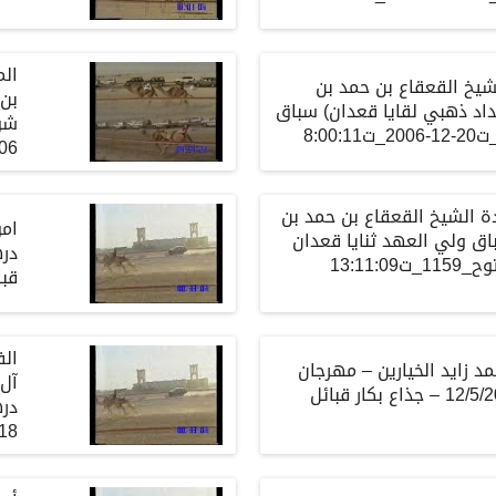
ال
يخ القعقاع بن حمد بن
بن 
داد ذهبي لقايا قعدان) سباق
8:00
06
الشيخ القعقاع بن حمد بن
امو
اق ولي العهد ثنايا قعدان
در
شوط البندقية مفتوح_1159_ت13:11:09
قبا
الف
مد
زايد
الخيارين
–
مهرجان
آل
جذاع
بكار
قبائل
در
:18