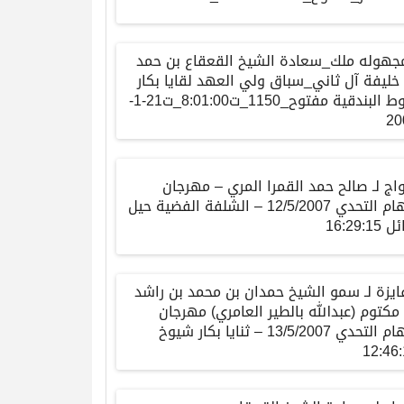
مجهوله ملك_سعادة الشيخ القعقاع بن حمد
خليفة آل ثاني_سباق ولي العهد لقايا بكار
شوط البندقية مفتوح_1150_ت8:01:00_ت21-1-
20
اج
لـ
صالح
حمد
القمرا
المري
–
مهرجان
هام
التحدي
12/5/2007 –
الشلفة
الفضية
حيل
ئل
16:29:15
ايزة
لـ
سمو
الشيخ
حمدان
بن
محمد
بن
راشد
مكتوم
(
عبدالله
بالطير
العامري
)
مهرجان
هام
التحدي
13/5/2007 –
ثنايا
بكار
شيوخ
12:46