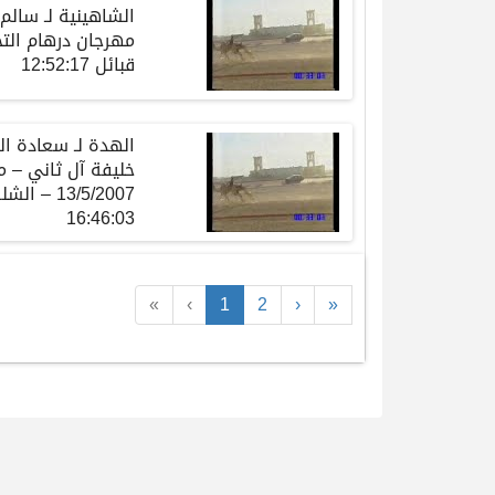
الشاهينية
لـ
سالم
مهرجان
درهام
الت
قبائل
12:52:17
الهدة
لـ
سعادة
ال
خليفة
آل
ثاني
–
م
13/5/2007 –
الشل
16:46:03
«
‹
1
2
›
»