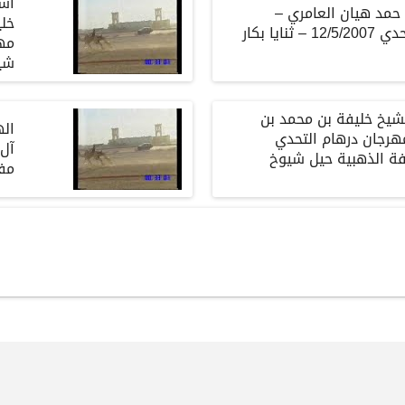
أسي
حمد
هيان
العامري
–
خل
حدي
12/5/2007 –
ثنايا
بكار
مه
شي
شيخ
خليفة
بن
محمد
بن
ال
هرجان
درهام
التحدي
آل
فة
الذهبية
حيل
شيوخ
مف