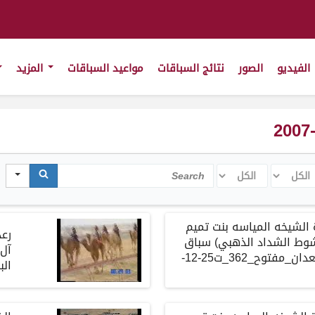
الفيديو
الصور
نتائج السباقات
مواعيد السباقات
المزيد
كل
الكل
Search
لشيخه المياسه بنت تميم
رع
شوط الشداد الذهبي) سباق
آل
المستشار_جذاع قعدان_مفتوح_362_ت25-12-
البندق