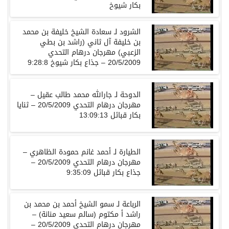
بكار
شيوخ
الشرود
لـ
سعادة
الشيخ
خليفة
بن
محمد
بن
خليفة
آل
ثاني
(
راشد
بن
بطي
الزعبي
)
مهرجان
درهام
التحدي
20/5/2009 –
جذاع
بكار
شيوخ
9:28:8
الدوحة
لـ
جارالله
محمد
طالب
عقيل
–
مهرجان
درهام
التحدي
20/5/2009 –
ثنايا
بكار
قبائل
13:09:13
الطيارة
لـ
أحمد
غانم
حمودة
الظاهري
–
مهرجان
درهام
التحدي
20/5/2009 –
جذاع
بكار
قبائل
9:35:09
الرباعة
لـ
سمو
الشيخ
أحمد
بن
محمد
بن
راشد
أ
مكتوم
(
سالم
سعيد
منانة
) –
مهرجان
درهام
التحدي
20/5/2009 –