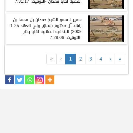
الفضية لقايا قعدان
-
التوقيت
:
7:31:17
سعير لـ سمو الشيخ حمدان بن محمد بن
راشد آل مكتوم
(
سباق ولي العهد
25-1-
2009)
البندقية الذهبية لقايا بكار
-
التوقيت
:
7:29:06
«
‹
1
2
3
4
›
»