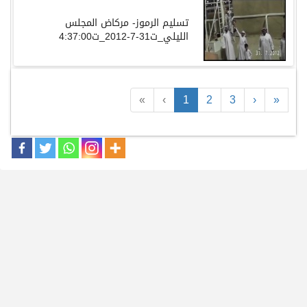
«
‹
1
2
3
›
»