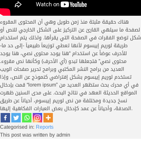
هناك حقيقة مثبتة منذ زمن طويل وهي أن المحتوى المقروء
لصفحة ما سيلهي القارئ عن التركيز على الشكل الخارجي للنص أو
شكل توضع الفقرات في الصفحة التي يقرأها. ولذلك يتم استخدام
طريقة لوريم إيبسوم لأنها تعطي توزيعاَ طبيعياَ -إلى حد ما-
للأحرف عوضاً عن استخدام “هنا يوجد محتوى نصي، هنا يوجد
محتوى نصي” فتجعلها تبدو (أي الأحرف) وكأنها نص مقروء.
العديد من برامح النشر المكتبي وبرامح تحرير صفحات الويب
تستخدم لوريم إيبسوم بشكل إفتراضي كنموذج عن النص، وإذا
قمت بإدخال “lorem ipsum” في أي محرك بحث ستظهر العديد من
المواقع الحديثة العهد في نتائج البحث. على مدى السنين ظهرت
نسخ جديدة ومختلفة من نص لوريم إيبسوم، أحياناً عن طريق
الصدفة، وأحياناً عن عمد كإدخال بعض العبارات الفكاهية إليها.
Categorised in:
Reports
This post was written by admin