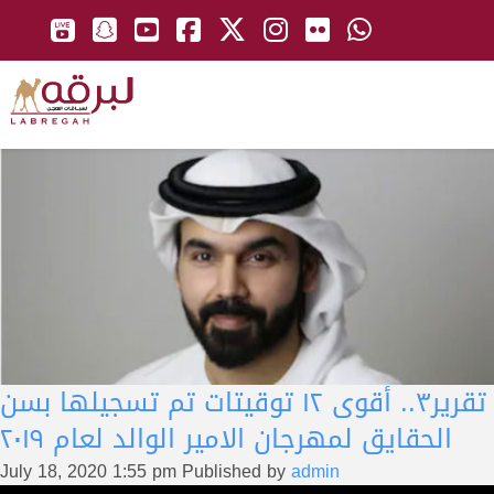
تقرير٣.. أقوى ١٢ توقيتات تم تسجيلها بسن
الحقايق لمهرجان الامير الوالد لعام ٢٠١٩
July 18, 2020 1:55 pm
Published by
admin