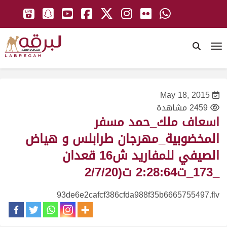
To
May 18, 2015
2459 مشاهدة
اسعاف ملك_حمد مسفر
المخضوبية_مهرجان طرابلس و هياض
الصيفي للمفاريد ش16 قعدان
_173_ت2:28:64 ت(2/7/20
93de6e2cafcf386cfda988f35b6665755497.flv