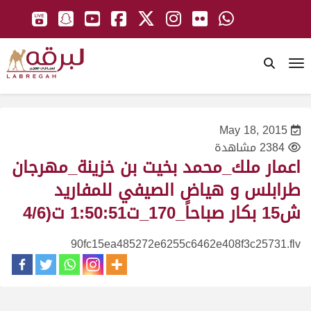
To
May 18, 2015
2384 مشاهدة
اعمار ملك_محمد بخيت بن خزينة_مهرجان
طرابلس و هياض الصيفي للمفاريد
ش15 بكار صباحاً_170_ت1:50:51 ت(4/6
90fc15ea485272e6255c6462e408f3c25731.flv