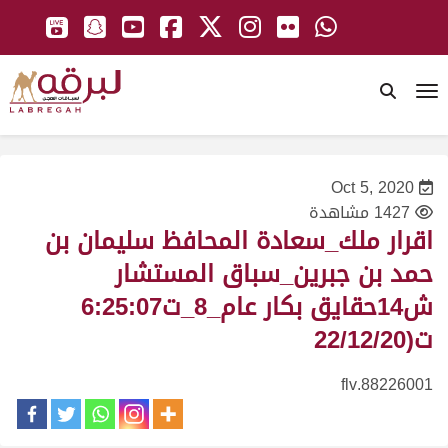
To
Oct 5, 2020
1427 مشاهدة
اقرار ملك_سعادة المحافظ سليمان بن
حمد بن جبرين_سباق المستشار
ش14حقايق بكار عام_8_ت6:25:07
ت(22/12/20
88226001.flv